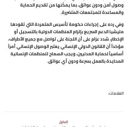
وصول آمن ودون عوائق، بما يمكّنها من تقديم الحماية
والمساعدة للمجتمعات المتضررة.
وفي رده على إجراءات حكومة تأسيس المتمردة التي تقودها
مليشيا الدعم السريع بإلزام المنظمات الدولية بالتسجيل أو
الإخطار، شدد عزام على أن اللجنة على تواصل مع جميع الأطراف،
مؤكداً أن القانون الدولي الإنساني يعتبر الوصول الإنساني أمراً
أساسياً لحماية المدنيين، ويجب السماح للمنظمات الإنسانية
المحايدة بالعمل بسرعة ودون أي عوائق.
العلامات:
السابق