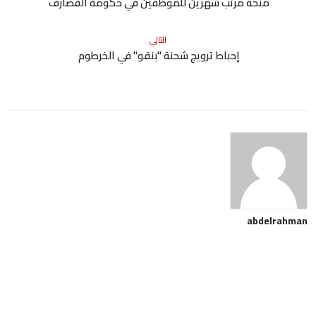
منحة مرتب شهرين للموظفين في حكومة القضارف
التالي
إحباط ترويج شحنة "بنقو" في الخرطوم
abdelrahman