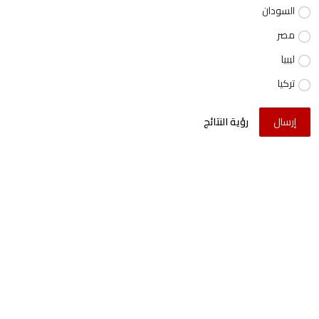
السودان
مصر
ليبيا
تركيا
إرسال
رؤية النتائج