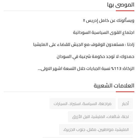
الموصى بها
ويسألونك عن كامل إدريس !!
اجتماع القوى السياسية السودانية
زادنا : مستعدون للوقوف مع الجيش للقضاء على المليشيا
حمدوك: لا توجد حكومة شرعية في السودان
الزكاة: 113% نسبة الجبايات خلال التسعة اشهر الاولى...
العلامات الشعبية
أخبار
مراجعة، السياسة، استيراد، السيارات
لجنة، شائعات، المليشيا، النيل الأزرق
المليشيا، مواطنيين، مقتل، جنوب الجزيرة،