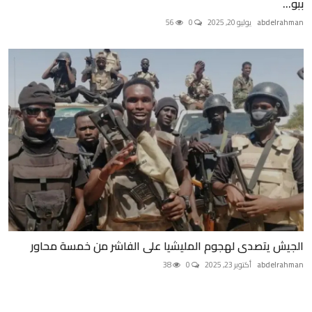
ببو...
abdelrahman
يوليو 20, 2025
0
56
الجيش يتصدى لهجوم المليشيا على الفاشر من خمسة محاور
abdelrahman
أكتوبر 23, 2025
0
38