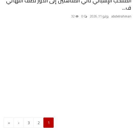
المنتخب الإسباني ثاني المتأهلين إلى الدور نصف النهائي
ف...
abdelrahman
يوليو 11, 2026
0
32
»
›
3
2
1