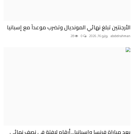
الأرجنتين تبلغ نهائي المونديال وتضرب موعداً مع إسبانيا
abdelrahman
يوليو 16, 2026
0
28
بعد مباراة فرنسا وإسبانيا...أرقام لافتة في نصف نهائي