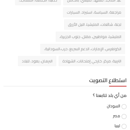
عبد الماجد، مشهد، مليشي، بالكامل
خطبة، الجمعة، المساجد،
مراجعة، السياسة، استيراد، السيارات
لجنة، شائعات، المليشيا، النيل الأزرق
المليشيا، مواطنيين، مقتل، جنوب الجزيرة،
الكونغرس، الإمارات، الدعم السريع، حرب،السودانية،
التربية، مركز، خارجي إمتحانات، الشهادة
البرهان، يعود، للبلاد
استطلاع التصويت
من أي بلد تتابعنا ؟
السودان
مصر
ليبيا