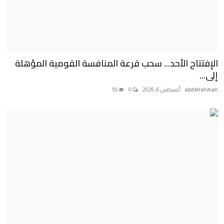
منوعات
حوادث وقضايا
عالمية
الإفتتاح الأحد... سحب قرعة المنافسة القومية المؤهلة
إلى...
abdelrahman
أغسطس 6, 2026
0
10