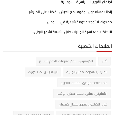
اجتماع القوى السياسية السودانية
زادنا : مستعدون للوقوف مع الجيش للقضاء على المليشيا
حمدوك: لا توجد حكومة شرعية في السودان
الزكاة: 113% نسبة الجبايات خلال التسعة اشهر الاولى...
العلامات الشعبية
أخبار
الكونغرس، بايدن، عقوبات، الدعم السريع
المليشيا، هجوم، مقتل،الجزيرة
البرهان، زيارة، الكويت
عبد الماجد، فوضي، حفلات، التخريج
أنشيلوتي، مبابي، منحه، بعض، الوقت،
تنوير، الكباشي، محور، شمال كردفان