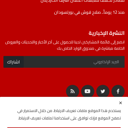
مصادر تكشف ملابسات اعتقال اشرف الكاردينال
منذ 12 يوماً.. صلاح قوش في بورتسودان
النشرة الإخبارية
انضم إلى قائمة المشتركين لدينا للحصول على آخر الأخبار والتحديثات والعروض
الخاصة مباشرة في صندوق الوارد الخاص بك
اشتراك
يستخدم هذا الموقع ملفات تعريف الارتباط. من خلال الاستمرار في
تصفح الموقع فإنك توافق على استخدامنا لملفات تعريف الارتباط.
جميع الحقوق محفوظة لشركة المصادر | Developed By
ideabat.com