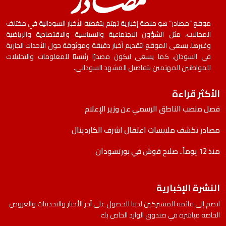
موقع “مصادر” هو منصة إخبارية تهتم بتغطية الأخبار السودانية في مختلف
المجالات، مثل الشؤون الاجتماعية والسياسية والاقتصادية والرياضية
وغيرها. يسعى الموقع لتقديم أخبار دقيقة وموثوقة حول الأحداث الجارية
في السودان، كما يسعى ليكون مصدرًا رئيسيًا للمعلومات والتحليلات
للمواطنين المهتمين بتفاصيل المشهد السوداني.
الأكثر قراءة
فصل منصب الناطق الرسمي عن وزير الإعلام
مصادر تكشف ملابسات اعتقال اشرف الكاردينال
منذ 12 يوماً.. صلاح قوش في بورتسودان
النشرة الإخبارية
انضم إلى قائمة المشتركين لدينا للحصول على آخر الأخبار والتحديثات والعروض
الخاصة مباشرة في صندوق الوارد الخاص بك