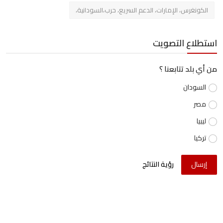
الكونغرس، الإمارات، الدعم السريع، حرب،السودانية،
استطلاع التصويت
من أي بلد تتابعنا ؟
السودان
مصر
ليبيا
تركيا
إرسال
رؤية النتائج