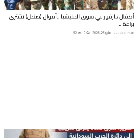
أطفال دارفور في سوق المليشيا...أموال (صندل) تشتري
براءة...
abdelrahman
مايو 25, 2026
0
52