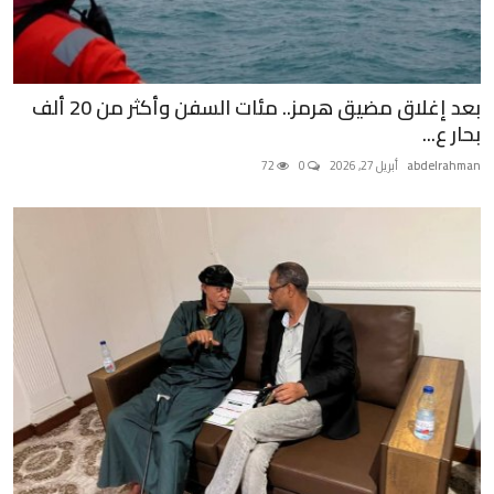
بعد إغلاق مضيق هرمز.. مئات السفن وأكثر من 20 ألف
بحار ع...
abdelrahman
أبريل 27, 2026
0
72