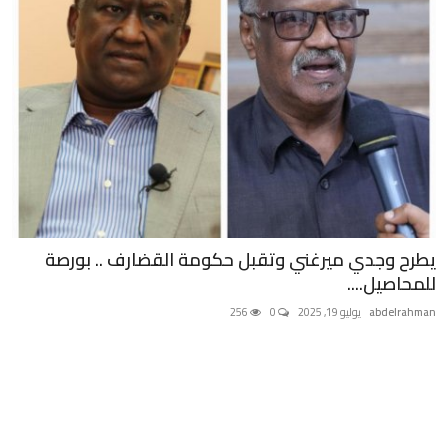
يطرح وجدي ميرغني وتقبل حكومة القضارف .. بورصة
للمحاصيل....
abdelrahman
يوليو 19, 2025
0
256