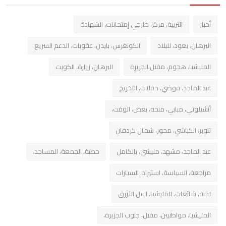
أخبار
التربية، مركز، خارجي إمتحانات، الشهادة
البرهان، يعود، للبلاد
الكونغرس، بايدن، عقوبات، الدعم السريع
المليشيا، هجوم، مقتل،الجزيرة
البرهان، زيارة، الكويت
عبد الماجد، فوضي، حفلات، التخريج
أنشيلوتي، مبابي، منحه، بعض، الوقت،
تنوير، الكباشي، محور، شمال كردفان
عبد الماجد، مشهد، مليشي، بالكامل
خطبة، الجمعة، المساجد،
مراجعة، السياسة، استيراد، السيارات
لجنة، شائعات، المليشيا، النيل الأزرق
المليشيا، مواطنيين، مقتل، جنوب الجزيرة،