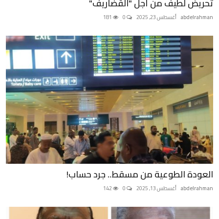
تحريض لطيف من أجل "القضاريف"
abdelrahman
أغسطس 23, 2025
0
181
العودة الطوعية من مسقط.. جرد حساب!
abdelrahman
أغسطس 13, 2025
0
142