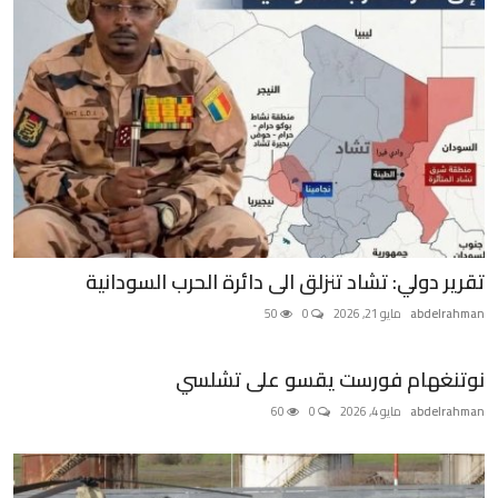
تقرير دولي: تشاد تنزلق الى دائرة الحرب السودانية
abdelrahman
مايو 21, 2026
0
50
نوتنغهام فورست يقسو على تشلسي
abdelrahman
مايو 4, 2026
0
60