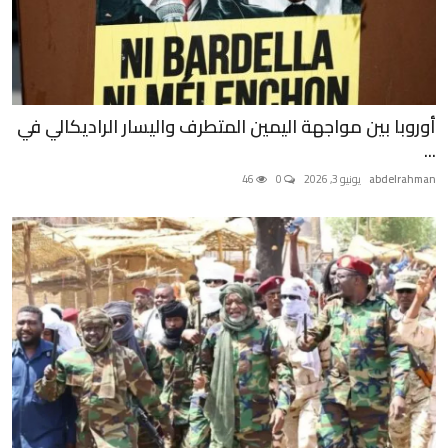
منوعات
حوادث وقضايا
عالمية
أوروبا بين مواجهة اليمين المتطرف واليسار الراديكالي في
...
abdelrahman
يونيو 3, 2026
0
46