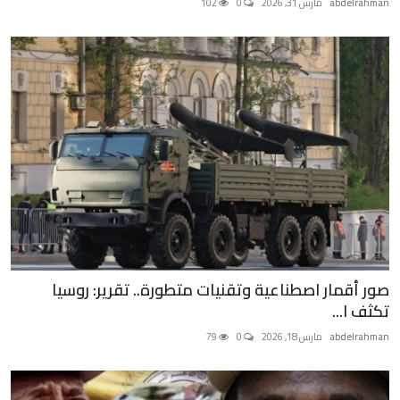
abdelrahman
مارس 31, 2026
0
102
صور أقمار اصطناعية وتقنيات متطورة.. تقرير: روسيا
تكثف ا...
abdelrahman
مارس 18, 2026
0
79