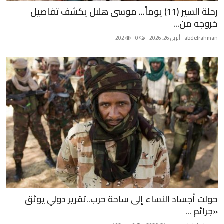
رحلة السير (11) يوماً... موسى هلال يكشف تفاصيل
خروجه من...
abdelrahman
أبريل 26, 2026
0
202
حولت أجساد النساء إلى ساحة حرب..تقرير دولي يوثق
«جرائم ...