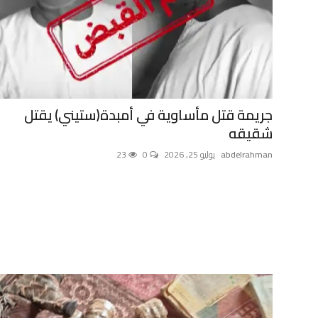
منوعات
حوادث وقضايا
عالمية
جريمة قتل مأساوية في أمبدة(ستيني) يقتل
شقيقه
abdelrahman
يوليو 25, 2026
0
23