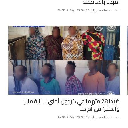
أمبدة بالعاصمة
abdelrahman
يوليو 14, 2026
0
26
ضبط 28 متهماً في كردون أمني بـ "القماير
والحفر" في أم د...
abdelrahman
يوليو 12, 2026
0
35