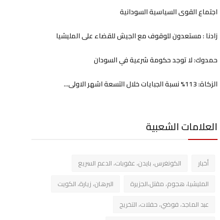
اجتماع القوى السياسية السودانية
زادنا : مستعدون للوقوف مع الجيش للقضاء على المليشيا
حمدوك: لا توجد حكومة شرعية في السودان
الزكاة: 113% نسبة الجبايات خلال التسعة اشهر الاولى...
العلامات الشعبية
أخبار
الكونغرس، بايدن، عقوبات، الدعم السريع
المليشيا، هجوم، مقتل،الجزيرة
البرهان، زيارة، الكويت
عبد الماجد، فوضي، حفلات، التخريج