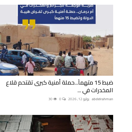
ضبط 15 متهماً...حملة أمنية كبرى تقتحم قلاع
المخدرات في ...
abdelrahman
يوليو 12, 2026
0
30