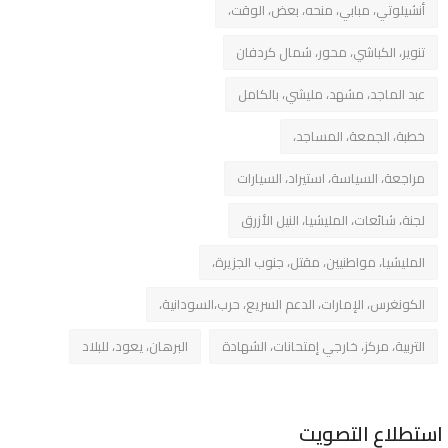
أنشيلوتي، مبابي، منحه، بعض، الوقت،
تنوير، الكباشي، محور، شمال كردفان
عبد الماجد، مشهد، مليشي، بالكامل
خطبة، الجمعة، المساجد،
مراجعة، السياسة، استيراد، السيارات
لجنة، شائعات، المليشيا، النيل الأزرق
المليشيا، مواطنيين، مقتل، جنوب الجزيرة،
الكونغرس، الإمارات، الدعم السريع، حرب،السودانية،
التربية، مركز، خارجي إمتحانات، الشهادة
البرهان، يعود، للبلاد
استطلاع التصويت