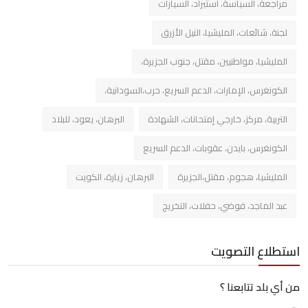
مراجعة، السياسة، استيراد، السيارات
لجنة، شائعات، المليشيا، النيل الأزرق
المليشيا، مواطنيين، مقتل، جنوب الجزيرة،
الكونغرس، الإمارات، الدعم السريع، حرب،السودانية،
التربية، مركز، خارجي إمتحانات، الشهادة
البرهان، يعود، للبلاد
الكونغرس، بايدن، عقوبات، الدعم السريع
المليشيا، هجوم، مقتل،الجزيرة
البرهان، زيارة، الكويت
عبد الماجد، فوضي، حفلات، التخريج
استطلاع التصويت
من أي بلد تتابعنا ؟