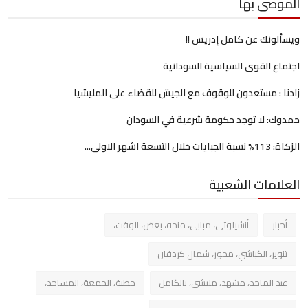
الموصى بها
ويسألونك عن كامل إدريس !!
اجتماع القوى السياسية السودانية
زادنا : مستعدون للوقوف مع الجيش للقضاء على المليشيا
حمدوك: لا توجد حكومة شرعية في السودان
الزكاة: 113% نسبة الجبايات خلال التسعة اشهر الاولى...
العلامات الشعبية
أخبار
أنشيلوتي، مبابي، منحه، بعض، الوقت،
تنوير، الكباشي، محور، شمال كردفان
عبد الماجد، مشهد، مليشي، بالكامل
خطبة، الجمعة، المساجد،