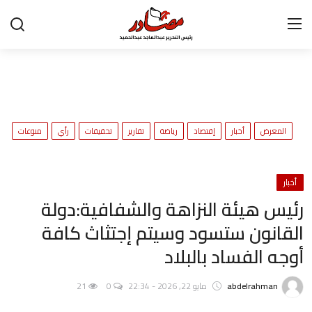
تواصل معنا
المعرض
ح
المعرض
أخبار
إقتصاد
رياضة
تقارير
تحقيقات
رأي
منوعات
و
أخبار
إقتصاد
أخبار
رئيس هيئة النزاهة والشفافية:دولة
رياضة
القانون ستسود وسيتم إجتثاث كافة
تقارير
أوجه الفساد بالبلاد
تحقيقات
abdelrahman
مايو 22, 2026 - 22:34
0
21
رأي