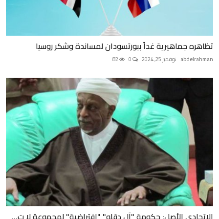
تظاهره جماهيرية غداً ببورتسودان لمساندة وشكر روسيا
abdelrahman
نوفمبر 25, 2024
0
82
الإتحادي الأصل: حكومة "آل دقلو" "افتراضية" لمجموعة لا ت...