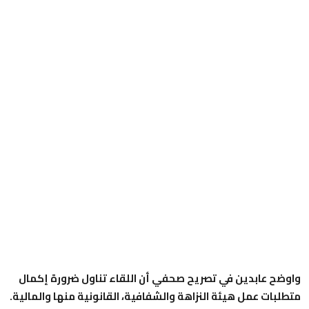
واوضح عابدين في تصريح صحفي أن اللقاء تناول ضرورة إكمال
متطلبات عمل هيئة النزاهة والشفافية، القانونية منها والمالية.