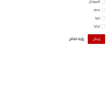
السودان
مصر
ليبيا
تركيا
إرسال
رؤية النتائج