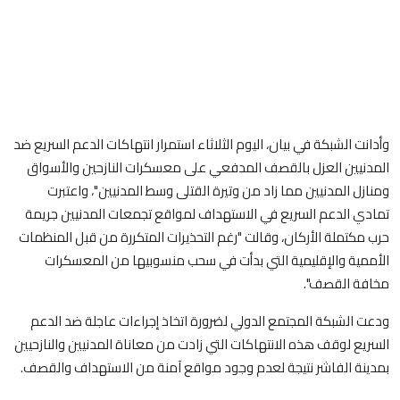
وأدانت الشبكة في بيان، اليوم الثلاثاء استمرار انتهاكات الدعم السريع ضد
المدنيين العزل بالقصف المدفعي على معسكرات النازحين والأسواق
ومنازل المدنيين مما زاد من وتيرة القتلى وسط المدنيين"، واعتبرت
تمادي الدعم السريع في الاستهداف لمواقع تجمعات المدنيين جريمة
حرب مكتملة الأركان، وقالت "رغم التحذيرات المتكررة من قبل المنظمات
الأممية والإقليمية التي بدأت في سحب منسوبيها من المعسكرات
مخافة القصف".
ودعت الشبكة المجتمع الدولي لضرورة اتخاذ إجراءات عاجلة ضد الدعم
السريع لوقف هذه الانتهاكات التي زادت من معاناة المدنيين والنازحيين
بمدينة الفاشر نتيجة لعدم وجود مواقع آمنة من الاستهداف والقصف.