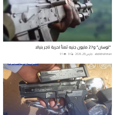
"توسان" و27 مليون جنيه ثمناً لحرية تاجر بنيالا
abdelrahman
مارس 28, 2026
0
51