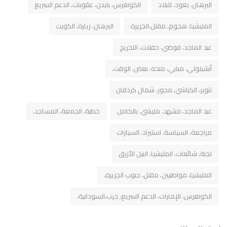
البرهان، يعود، للبلاد
الكونغرس، بايدن، عقوبات، الدعم السريع
المليشيا، هجوم، مقتل،الجزيرة
البرهان، زيارة، الكويت
عبد الماجد، فوضي، حفلات، التخريج
أنشيلوتي، مبابي، منحه، بعض، الوقت،
تنوير، الكباشي، محور، شمال كردفان
عبد الماجد، مشهد، مليشي، بالكامل
خطبة، الجمعة، المساجد،
مراجعة، السياسة، استيراد، السيارات
لجنة، شائعات، المليشيا، النيل الأزرق
المليشيا، مواطنيين، مقتل، جنوب الجزيرة،
الكونغرس، الإمارات، الدعم السريع، حرب،السودانية،