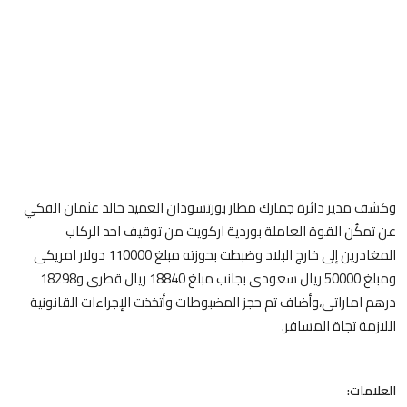
وكشف مدير دائرة جمارك مطار بورتسودان العميد خالد عثمان الفكي
عن تمكُن القوة العاملة بوردية اركويت من توقيف احد الركاب
المغادرين إلى خارج البلاد وضبطت بحوزته مبلغ 110000 دولار امريكى
ومبلغ 50000 ريال سعودى بجانب مبلغ 18840 ريال قطرى و18298
درهم اماراتى،وأضاف تم حجز المضبوطات وأتخذت الإجراءات القانونية
اللازمة تجاة المسافر.
العلامات: