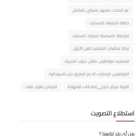
عبد الماجد، مشهد، مليشي، بالكامل
خطبة، الجمعة، المساجد،
مراجعة، السياسة، استيراد، السيارات
لجنة، شائعات، المليشيا، النيل الأزرق
المليشيا، مواطنيين، مقتل، جنوب الجزيرة،
الكونغرس، الإمارات، الدعم السريع، حرب،السودانية،
التربية، مركز، خارجي إمتحانات، الشهادة
البرهان، يعود، للبلاد
استطلاع التصويت
من أي بلد تتابعنا ؟