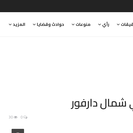
يقات
رأي
منوعات
حوادث وقضايا
المزيد
 شمال دارفور
30
0