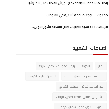
زادنا : مستعدون للوقوف مع الجيش للقضاء على المليشيا
حمدوك: لا توجد حكومة شرعية في السودان
الزكاة: 113% نسبة الجبايات خلال التسعة اشهر الاولى...
العلامات الشعبية
أخبار
الكونغرس، بايدن، عقوبات، الدعم السريع
المليشيا، هجوم، مقتل،الجزيرة
البرهان، زيارة، الكويت
عبد الماجد، فوضي، حفلات، التخريج
أنشيلوتي، مبابي، منحه، بعض، الوقت،
تنوير، الكباشي، محور، شمال كردفان