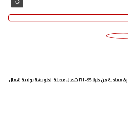
تمكنت الدفاعات الجوية صباح اليوم من إسقاط طائرة مسيرة معادية من طراز FH -95 شمال مدينة الطويشة بولاية شمال