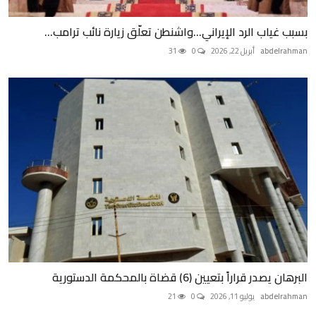
بسبب غياب الرد الإيراني...واشنطن تعلّق زيارة نائب ترامب...
abdelrahman
أبريل 22, 2026
0
31
البرهان يصدر قراراً بتعيين (6) قضاة بالمحكمة الدستورية
abdelrahman
يوليو 11, 2026
0
21