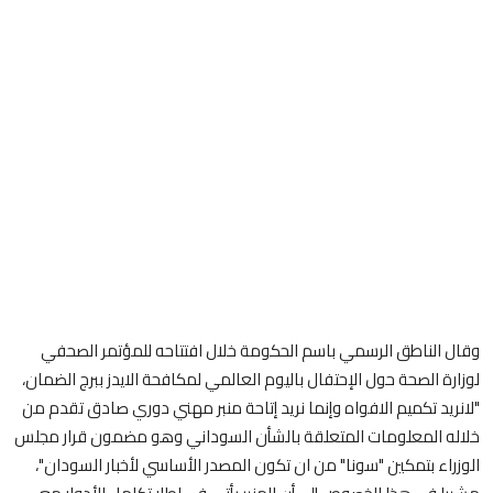
وقال الناطق الرسمي باسم الحكومة خلال افتتاحه للمؤتمر الصحفي
لوزارة الصحة حول الإحتفال باليوم العالمي لمكافحة الايدز ببرج الضمان،
"لانريد تكميم الافواه وإنما نريد إتاحة منبر مهني دوري صادق تقدم من
خلاله المعلومات المتعلقة بالشأن السوداني وهو مضمون قرار مجلس
الوزراء بتمكين "سونا" من ان تكون المصدر الأساسي لأخبار السودان"،