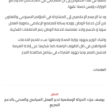
مشيرا في هذا الخصوص إلى أن المنبر يأتي في اطار تكامل الأدوار مع
الوزارات وليس خصما عليها.
ودعا الإعيسر الإعلاميين إلى المشاركة في المؤتمر الاسبوعي والتعاون
من أجل خدمة الوطن. ووجه رسالة للمجتمع الإعلامي بضرورة العمل
سويا و كجسم واحد متماسك لخدمة الوطن رغم الاختلافات الفكرية.
واشاد الوزير بجهود وزارة الصحة وتحملها عبء تقديم الخدمات
للمواطنين في ظل الظروف الراهنة كما شكرها على إتاحة الفرصة
لتدشين المنبر، وحيا جهود الشركاء في برنامج مكافحة الايدز.
العلامات:
السابق
يوسف عزت: الحركة الإسلامية تدير العمل السياسي والمدني بالدعم
السريع