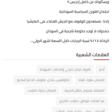
ويسألونك عن كامل إدريس !!
اجتماع القوى السياسية السودانية
زادنا : مستعدون للوقوف مع الجيش للقضاء على المليشيا
حمدوك: لا توجد حكومة شرعية في السودان
الزكاة: 113% نسبة الجبايات خلال التسعة اشهر الاولى...
العلامات الشعبية
أخبار
التربية، مركز، خارجي إمتحانات، الشهادة
البرهان، يعود، للبلاد
الكونغرس، بايدن، عقوبات، الدعم السريع
المليشيا، هجوم، مقتل،الجزيرة
البرهان، زيارة، الكويت
عبد الماجد، فوضي، حفلات، التخريج
أنشيلوتي، مبابي، منحه، بعض، الوقت،