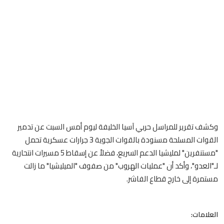
وكشف تقرير للمراسل حربي آسيا الخليفة ليوم أمس السبت عن تدمير
القوات المسلحة مسنودة بالقوات الجوية 3 جرارات عسكرية تحمل
"مستنفرين" لمليشيا الدعم السريع، فضلاً عن إسقاط 5 مسيرات انتحارية
لـ"العدو"، وأكد أن "عمليات الهروب" من صفوف "الميليشيا" ما زالت
مستمرة إلى خارج قطاع الفاشر.
العلامات: