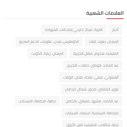
العلامات الشعبية
أخبار
التربية، مركز، خارجي إمتحانات، الشهادة
البرهان، يعود، للبلاد
الكونغرس، بايدن، عقوبات، الدعم السريع
المليشيا، هجوم، مقتل،الجزيرة
البرهان، زيارة، الكويت
عبد الماجد، فوضي، حفلات، التخريج
أنشيلوتي، مبابي، منحه، بعض، الوقت،
تنوير، الكباشي، محور، شمال كردفان
عبد الماجد، مشهد، مليشي، بالكامل
خطبة، الجمعة، المساجد،
مراجعة، السياسة، استيراد، السيارات
لجنة، شائعات، المليشيا، النيل الأزرق