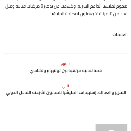
هجوم لمليشيا الداعم السريع، وكشفت عن تدمير 8 مركبات قتالية وقتل
عدد من "المرتزقة" يعملون لمصلحة المليشيا.
العلامات:
السابق
قمة لندنية مرتقبة بين توتنهام وتشلسي
التالي
التحرير والعدالة: إستهداف المليشيا للمدنيين لشرعنة التدخل الدولي