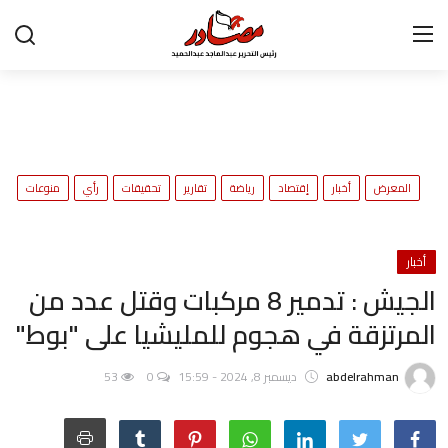
تواصل معنا
المعرض
ح
المعرض
أخبار
إقتصاد
رياضة
تقارير
تحقيقات
رأي
منوعات
و
أخبار
إقتصاد
أخبار
الجيش : تدمير 8 مركبات وقتل عدد من
رياضة
المرتزقة في هجوم للمليشيا على "بوط"
تقارير
abdelrahman
ديسمبر 8, 2024 - 15:59
0
53
تحقيقات
رأي