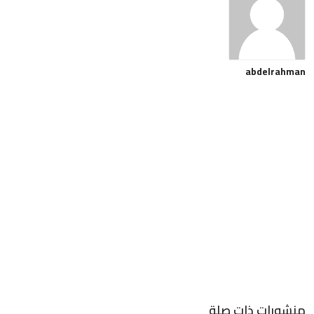
abdelrahman
منشورات ذات صلة