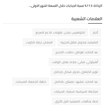
الزكاة: 113% نسبة الجبايات خلال التسعة اشهر الاولى...
العلامات الشعبية
أخبار
الكونغرس، بايدن، عقوبات، الدعم السريع
المليشيا، هجوم، مقتل،الجزيرة
البرهان، زيارة، الكويت
عبد الماجد، فوضي، حفلات، التخريج
أنشيلوتي، مبابي، منحه، بعض، الوقت،
تنوير، الكباشي، محور، شمال كردفان
عبد الماجد، مشهد، مليشي، بالكامل
خطبة، الجمعة، المساجد،
مراجعة، السياسة، استيراد، السيارات
لجنة، شائعات، المليشيا، النيل الأزرق