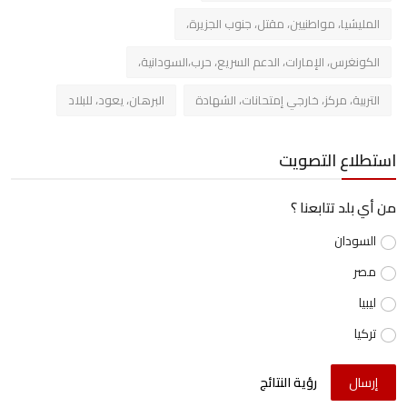
المليشيا، مواطنيين، مقتل، جنوب الجزيرة،
الكونغرس، الإمارات، الدعم السريع، حرب،السودانية،
التربية، مركز، خارجي إمتحانات، الشهادة
البرهان، يعود، للبلاد
استطلاع التصويت
من أي بلد تتابعنا ؟
السودان
مصر
ليبيا
تركيا
إرسال
رؤية النتائج