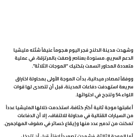
وشهدت مدينة الدلنج فجر اليوم هجوماً عنيفاً شنّته مليشيا
الدعم السريع، مسنودة بعناصر وُصفت بالمرتزقة، في عملية
متعددة المحاور اتسمت بتكتيك “الموجات الثلاثة”.
ووفقاً لمصادر ميدانية، بدأت الموجة الأولى بمحاولة اختراق
سريعة استهدفت دفاعات المدينة، قبل أن تتصدى لها قوات
اللواء 54 وتنجح في احتوائها.
أعقبتها موجة ثانية أكثر كثافة، استخدمت خلالها المليشيا عدداً
من السيارات القتالية في محاولة للالتفاف، إلا أن الدفاعات
تمكنت من تدمير عدد منها وإيقاع خسائر في صفوف المهاجمين.
أما الموجة الثالثة، فشهدت تصعيداً لافتاً، قبل أن تتدخل