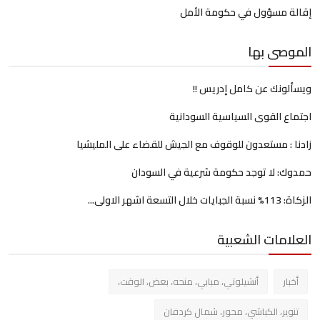
إقالة مسؤول في حكومة الأمل
الموصى بها
ويسألونك عن كامل إدريس !!
اجتماع القوى السياسية السودانية
زادنا : مستعدون للوقوف مع الجيش للقضاء على المليشيا
حمدوك: لا توجد حكومة شرعية في السودان
الزكاة: 113% نسبة الجبايات خلال التسعة اشهر الاولى...
العلامات الشعبية
أخبار
أنشيلوتي، مبابي، منحه، بعض، الوقت،
تنوير، الكباشي، محور، شمال كردفان