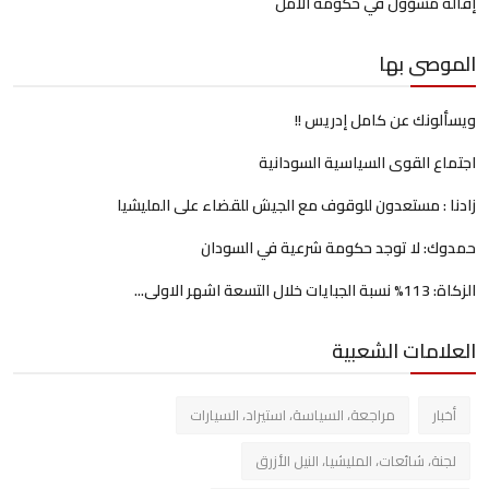
إقالة مسؤول في حكومة الأمل
الموصى بها
ويسألونك عن كامل إدريس !!
اجتماع القوى السياسية السودانية
زادنا : مستعدون للوقوف مع الجيش للقضاء على المليشيا
حمدوك: لا توجد حكومة شرعية في السودان
الزكاة: 113% نسبة الجبايات خلال التسعة اشهر الاولى...
العلامات الشعبية
أخبار
مراجعة، السياسة، استيراد، السيارات
لجنة، شائعات، المليشيا، النيل الأزرق