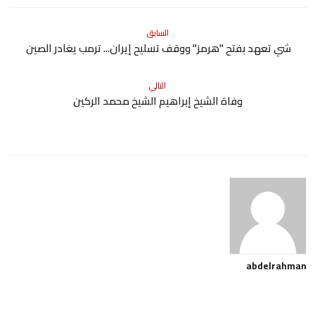
السابق
شي تعهد بفتح "هرمز" ووقف تسليح إيران... ترمب يغادر الصين
التالي
وفاة الشيخ إبراهيم الشيخ محمد الركين
abdelrahman