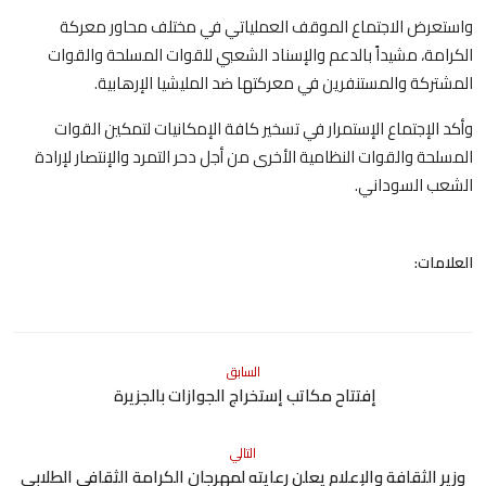
واستعرض الاجتماع الموقف العملياتي في مختلف محاور معركة
الكرامة، مشيداً بالدعم والإسناد الشعبي للقوات المسلحة والقوات
المشتركة والمستنفرين في معركتها ضد المليشيا الإرهابية.
وأكد الإجتماع الإستمرار في تسخير كافة الإمكانيات لتمكين القوات
المسلحة والقوات النظامية الأخرى من أجل دحر التمرد والإنتصار لإرادة
الشعب السوداني.
العلامات:
السابق
إفتتاح مكاتب إستخراج الجوازات بالجزيرة
التالي
وزير الثقافة والإعلام يعلن رعايته لمهرجان الكرامة الثقافي الطلابي