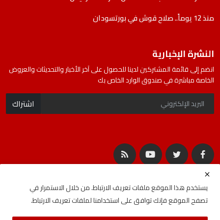
منذ 12 يوماً.. صلاح قوش في بورتسودان
النشرة الإخبارية
انضم إلى قائمة المشتركين لدينا للحصول على آخر الأخبار والتحديثات والعروض
الخاصة مباشرة في صندوق الوارد الخاص بك
اشتراك
يستخدم هذا الموقع ملفات تعريف الارتباط. من خلال الاستمرار في
تصفح الموقع فإنك توافق على استخدامنا لملفات تعريف الارتباط.
جميع الحقوق محفوظة لشركة المصادر | Developed By
ideabat.com