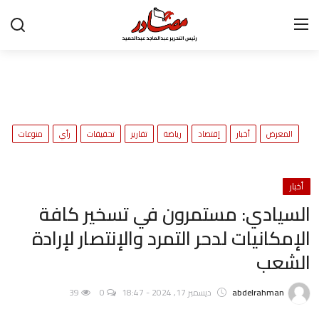
تواصل معنا
المعرض
ح
المعرض
أخبار
إقتصاد
رياضة
تقارير
تحقيقات
رأي
منوعات
و
أخبار
إقتصاد
أخبار
السيادي: مستمرون في تسخير كافة
رياضة
الإمكانيات لدحر التمرد والإنتصار لإرادة
تقارير
الشعب
تحقيقات
abdelrahman
ديسمبر 17, 2024 - 18:47
0
39
رأي