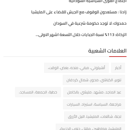
اجتماع القوى السياسية السودانية
زادنا : مستعدون للوقوف مع الجيش للقضاء على المليشيا
حمدوك: لا توجد حكومة شرعية في السودان
الزكاة: 113% نسبة الجبايات خلال التسعة اشهر الاولى...
العلامات الشعبية
أخبار
أنشيلوتي، مبابي، منحه، بعض، الوقت،
تنوير، الكباشي، محور، شمال كردفان
عبد الماجد، مشهد، مليشي، بالكامل
خطبة، الجمعة، المساجد،
مراجعة، السياسة، استيراد، السيارات
لجنة، شائعات، المليشيا، النيل الأزرق
المليشيا، مواطنيين، مقتل، جنوب الجزيرة،