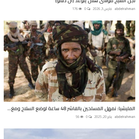
نجل الشيخ موسى هلال يتوعد (آل دقلو)
abdelrahman
مارس 3, 2026
0
176
المليشيا: نمهل المسلحين بالفاشر 48 ساعة لوضع السلاح ومغ...
abdelrahman
يناير 20, 2025
0
56