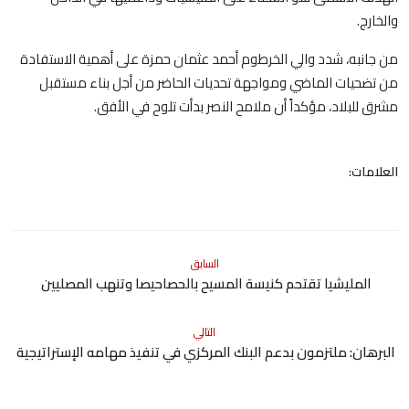
والخارج.
من جانبه، شدد والي الخرطوم أحمد عثمان حمزة على أهمية الاستفادة
من تضحيات الماضي ومواجهة تحديات الحاضر من أجل بناء مستقبل
مشرق للبلاد، مؤكداً أن ملامح النصر بدأت تلوح في الأفق.
العلامات:
السابق
المليشيا تقتحم كنيسة المسيح بالحصاحيصا وتنهب المصليين
التالي
البرهان: ملتزمون بدعم البنك المركزي في تنفيذ مهامه الإستراتيجية