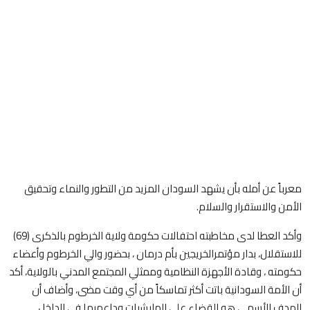
معرباً عن أمله بأن يشهد السودان المزيد من التطور والنماء وتحقيق
الأمن والاستقرار والسلام.
وأكد العطا لدى مخاطبته احتفالات حكومة ولاية الخرطوم بالذكرى (69)
للاستقلال، بدار مؤتمرالخريجين بأم درمان ، بحضور والي الخرطوم وأعضاء
حكومته ، وقادة الأجهزة النظامية وممثلي المجتمع المدني بالولاية، أكد
أن الأمة السودانية باتت أكثر تماسكاً من أي وقت مضى، وأضاف أن
الهدف الأسمى هو القضاء على المليشيات وداعميها في الداخل