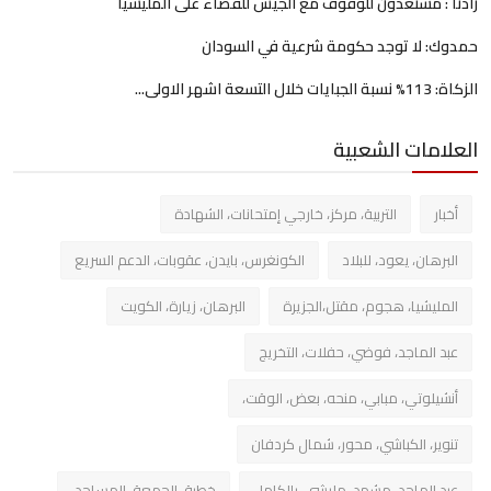
زادنا : مستعدون للوقوف مع الجيش للقضاء على المليشيا
حمدوك: لا توجد حكومة شرعية في السودان
الزكاة: 113% نسبة الجبايات خلال التسعة اشهر الاولى...
العلامات الشعبية
أخبار
التربية، مركز، خارجي إمتحانات، الشهادة
البرهان، يعود، للبلاد
الكونغرس، بايدن، عقوبات، الدعم السريع
المليشيا، هجوم، مقتل،الجزيرة
البرهان، زيارة، الكويت
عبد الماجد، فوضي، حفلات، التخريج
أنشيلوتي، مبابي، منحه، بعض، الوقت،
تنوير، الكباشي، محور، شمال كردفان
عبد الماجد، مشهد، مليشي، بالكامل
خطبة، الجمعة، المساجد،