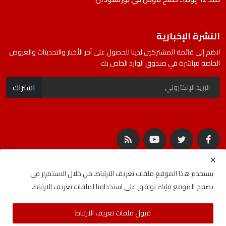
النشرة الإخبارية
انضم إلى قائمة المشتركين لدينا للحصول على آخر الأخبار والتحديثات والعروض
الخاصة مباشرة في صندوق الوارد الخاص بك
اشتراك
يستخدم هذا الموقع ملفات تعريف الارتباط. من خلال الاستمرار في
تصفح الموقع فإنك توافق على استخدامنا لملفات تعريف الارتباط.
جميع الحقوق محفوظة لشركة المصادر | Developed By
ideabat.com
قبول ملفات تعريف الارتباط
الأحكام والشروط