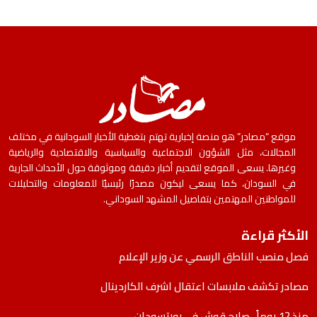
موقع “مصادر” هو منصة إخبارية تهتم بتغطية الأخبار السودانية في مختلف
المجالات، مثل الشؤون الاجتماعية والسياسية والاقتصادية والرياضية
وغيرها. يسعى الموقع لتقديم أخبار دقيقة وموثوقة حول الأحداث الجارية
في السودان، كما يسعى ليكون مصدرًا رئيسيًا للمعلومات والتحليلات
للمواطنين المهتمين بتفاصيل المشهد السوداني.
الأكثر قراءة
فصل منصب الناطق الرسمي عن وزير الإعلام
مصادر تكشف ملابسات اعتقال اشرف الكاردينال
منذ 12 يوماً.. صلاح قوش في بورتسودان