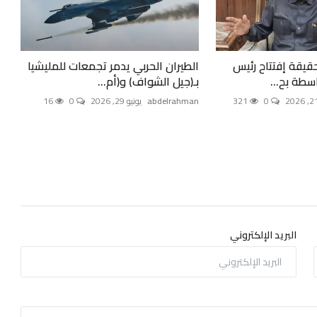
يقة إفتتاح رئيس
الطيران الحربي يدمر تجمعات للمليشيا
اسطة بح...
بـ(جيل الشواف) و(أم...
0
321
abdelrahman
يونيو 29, 2026
0
16
البريد الإلكتروني