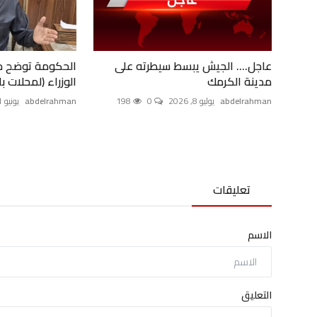
عاجل.... الجيش يبسط سيطرته على
الحكومة توضح حق
مدينة الكرمك
الوزراء (لمحلات ب
abdelrahman
يوليو 8, 2026
0
198
abdelrahman
يونيو 21, 2026
تعليقات
الاسم
التعليق