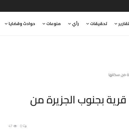
قارير
تحقيقات
رأي
منوعات
حوادث وقضايا
مليشيا تفرغ أكثر من (40) قرية بجنوب الجزيرة من
47
0