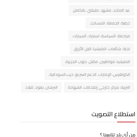
عبد الماجد، مشهد، مليشي، بالكامل
خطبة، الجمعة، المساجد،
مراجعة، السياسة، استيراد، السيارات
لجنة، شائعات، المليشيا، النيل الأزرق
المليشيا، مواطنيين، مقتل، جنوب الجزيرة،
الكونغرس، الإمارات، الدعم السريع، حرب،السودانية،
التربية، مركز، خارجي إمتحانات، الشهادة
البرهان، يعود، للبلاد
استطلاع التصويت
من أي بلد تتابعنا ؟