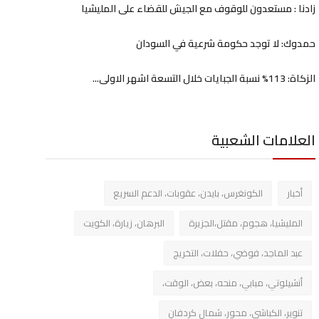
زادنا : مستعدون للوقوف مع الجيش للقضاء على المليشيا
حمدوك: لا توجد حكومة شرعية في السودان
الزكاة: 113% نسبة الجبايات خلال التسعة اشهر الاولى...
العلامات الشعبية
أخبار
الكونغرس، بايدن، عقوبات، الدعم السريع
المليشيا، هجوم، مقتل،الجزيرة
البرهان، زيارة، الكويت
عبد الماجد، فوضي، حفلات، التخريج
أنشيلوتي، مبابي، منحه، بعض، الوقت،
تنوير، الكباشي، محور، شمال كردفان