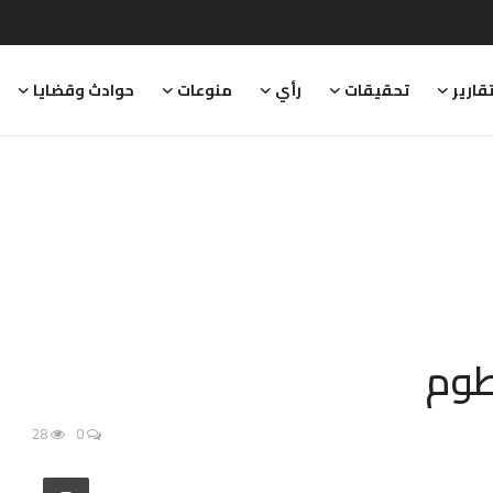
قارير
تحقيقات
رأي
منوعات
حوادث وقضايا
طوم
28
0