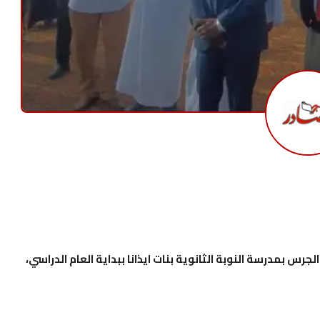
الجرس بمدرسة النوبة الثانوية بنات ايذانا ببداية العام الدراسي،