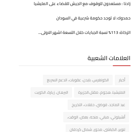
زادنا : مستعدون للوقوف مع الجيش للقضاء على المليشيا
حمدوك: لا توجد حكومة شرعية في السودان
الزكاة: 113% نسبة الجبايات خلال التسعة اشهر الاولى...
العلامات الشعبية
أخبار
الكونغرس، بايدن، عقوبات، الدعم السريع
المليشيا، هجوم، مقتل،الجزيرة
البرهان، زيارة، الكويت
عبد الماجد، فوضي، حفلات، التخريج
أنشيلوتي، مبابي، منحه، بعض، الوقت،
تنوير، الكباشي، محور، شمال كردفان