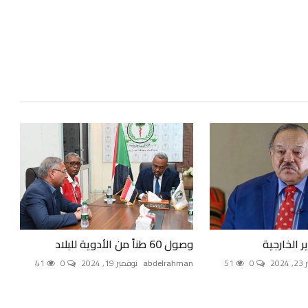
ر الخارجية
وصول 60 طناً من الأدوية للبلاد
20
0
51
abdelrahman
نوفمبر 19, 2024
0
41