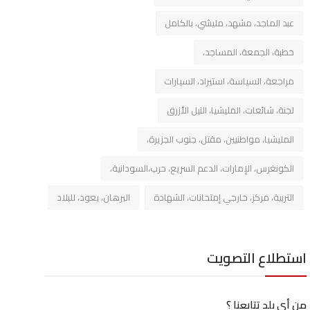
عبد الماجد، مشهد، مليشي، بالكامل
خطبة، الجمعة، المساجد،
مراجعة، السياسة، استيراد، السيارات
لجنة، شائعات، المليشيا، النيل الأزرق
المليشيا، مواطنيين، مقتل، جنوب الجزيرة،
الكونغرس، الإمارات، الدعم السريع، حرب،السودانية،
التربية، مركز، خارجي إمتحانات، الشهادة
البرهان، يعود، للبلاد
استطلاع التصويت
من أي بلد تتابعنا ؟