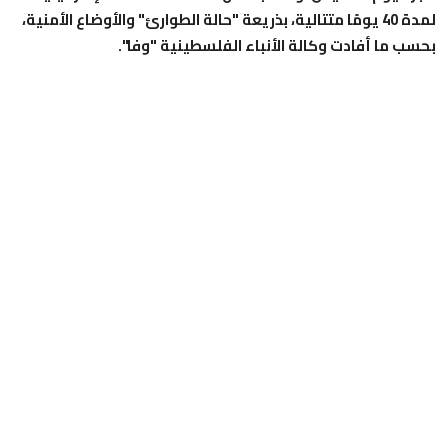
لمدة 40 يومًا متتالية، بذريعة "حالة الطوارئ" والأوضاع الأمنية،
بحسب ما أفادت وكالة الأنباء الفلسطينية "وفا".