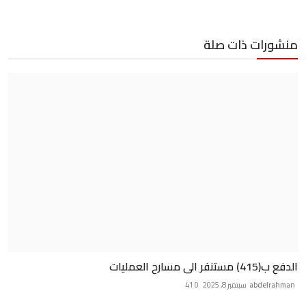
منشورات ذات صلة
الدفع ب(415) مستنفر الى مسارح العمليات
abdelrahman
سبتمبر 8, 2025
0
41