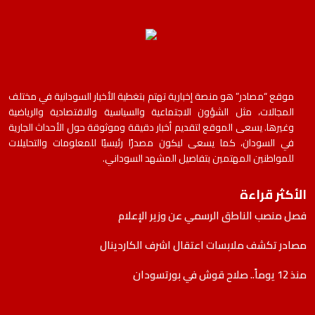
موقع “مصادر” هو منصة إخبارية تهتم بتغطية الأخبار السودانية في مختلف
المجالات، مثل الشؤون الاجتماعية والسياسية والاقتصادية والرياضية
وغيرها. يسعى الموقع لتقديم أخبار دقيقة وموثوقة حول الأحداث الجارية
في السودان، كما يسعى ليكون مصدرًا رئيسيًا للمعلومات والتحليلات
للمواطنين المهتمين بتفاصيل المشهد السوداني.
الأكثر قراءة
فصل منصب الناطق الرسمي عن وزير الإعلام
مصادر تكشف ملابسات اعتقال اشرف الكاردينال
منذ 12 يوماً.. صلاح قوش في بورتسودان