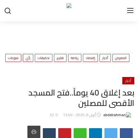
ح
المعرض
أخبار
إقتصاد
رياضة
تقارير
تحقيقات
رأي
منوعات
و
أخبار
بعد إغلاق 40 يوماً..فتح المسجد
الأقصى للمصلين
abdelrahman
أبريل 9, 2026 - 13:46
0
32