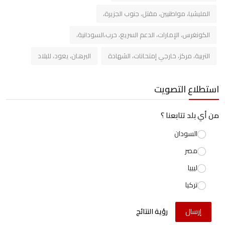
المليشيا، مواطنيين، مقتل، جنوب الجزيرة،
الكونغرس، الإمارات، الدعم السريع، حرب،السودانية،
التربية، مركز، خارجي إمتحانات، الشهادة
البرهان، يعود، للبلاد
استطلاع التصويت
من أي بلد تتابعنا ؟
السودان
مصر
ليبيا
تركيا
إرسال
رؤية النتائج