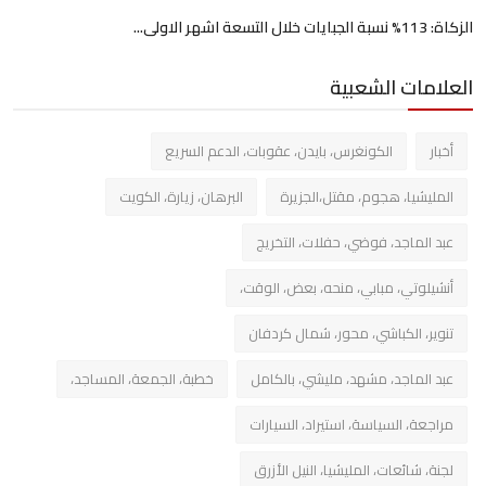
الزكاة: 113% نسبة الجبايات خلال التسعة اشهر الاولى...
العلامات الشعبية
أخبار
الكونغرس، بايدن، عقوبات، الدعم السريع
المليشيا، هجوم، مقتل،الجزيرة
البرهان، زيارة، الكويت
عبد الماجد، فوضي، حفلات، التخريج
أنشيلوتي، مبابي، منحه، بعض، الوقت،
تنوير، الكباشي، محور، شمال كردفان
عبد الماجد، مشهد، مليشي، بالكامل
خطبة، الجمعة، المساجد،
مراجعة، السياسة، استيراد، السيارات
لجنة، شائعات، المليشيا، النيل الأزرق