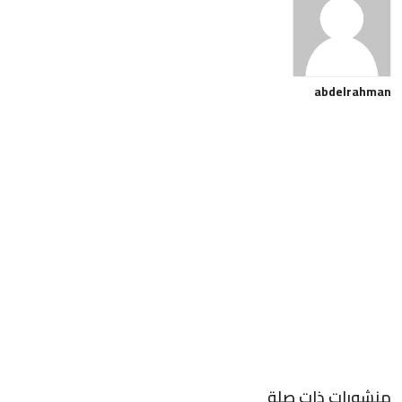
abdelrahman
منشورات ذات صلة