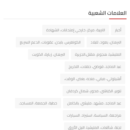
العلامات الشعبية
أخبار
التربية، مركز، خارجي إمتحانات، الشهادة
البرهان، يعود، للبلاد
الكونغرس، بايدن، عقوبات، الدعم السريع
المليشيا، هجوم، مقتل،الجزيرة
البرهان، زيارة، الكويت
عبد الماجد، فوضي، حفلات، التخريج
أنشيلوتي، مبابي، منحه، بعض، الوقت،
تنوير، الكباشي، محور، شمال كردفان
عبد الماجد، مشهد، مليشي، بالكامل
خطبة، الجمعة، المساجد،
مراجعة، السياسة، استيراد، السيارات
لجنة، شائعات، المليشيا، النيل الأزرق