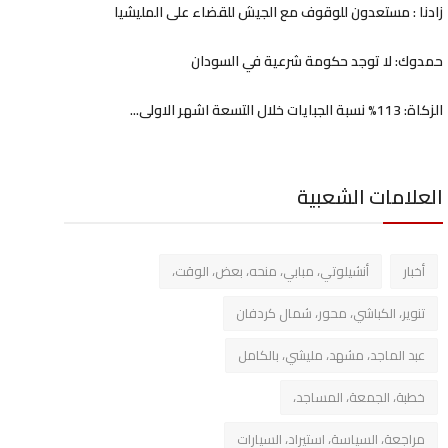
زادنا : مستعدون للوقوف مع الجيش للقضاء على المليشيا
حمدوك: لا توجد حكومة شرعية في السودان
الزكاة: 113% نسبة الجبايات خلال التسعة اشهر الاولى...
العلامات الشعبية
أخبار
أنشيلوتي، مبابي، منحه، بعض، الوقت،
تنوير، الكباشي، محور، شمال كردفان
عبد الماجد، مشهد، مليشي، بالكامل
خطبة، الجمعة، المساجد،
مراجعة، السياسة، استيراد، السيارات