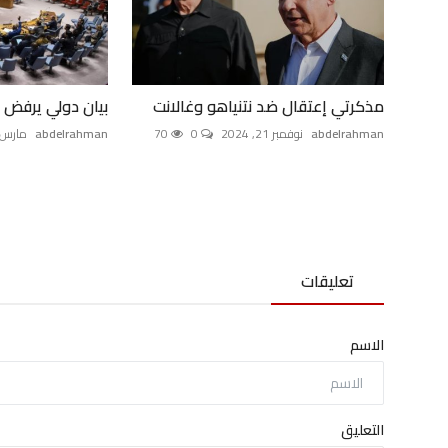
مذكرتي إعتقال ضد نتنياهو وغالانت
بيان دولي يرفض 
abdelrahman
نوفمبر 21, 2024
0
70
abdelrahman
مارس 6, 025
تعليقات
الاسم
التعليق