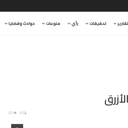
قارير
تحقيقات
رأي
منوعات
حوادث وقضايا
الأزرق
35
0