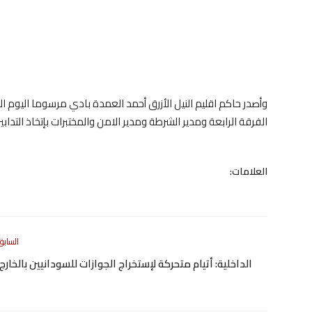
وأصدر حاكم اقليم النيل الأزرق أحمد العمدة بادي مرسوما اليوم الأ
الفرقة الرابعة ومدير الشرطة ومدير الامن والمختبرات بإتخاذ التدابير ال
العلامات:
السابق
الداخلية: أتيام متحركة لإستخراج الجوازات للسودانيين بالخارج