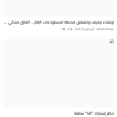
لإنشاء رصيف وتشغيل محطة لمستودعات الغاز... اتفاق مبدئي ...
abdelrahman
أغسطس 8, 2026
0
7
حظر إستيراد "46" سلعة