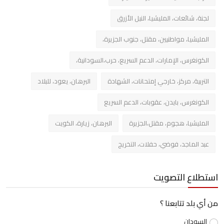
لجنة، شائعات، المليشيا، النيل الأزرق
المليشيا، مواطنيين، مقتل، جنوب الجزيرة،
الكونغرس، الإمارات، الدعم السريع، حرب،السودانية،
التربية، مركز، خارجي إمتحانات، الشهادة
البرهان، يعود، للبلاد
الكونغرس، بايدن، عقوبات، الدعم السريع
المليشيا، هجوم، مقتل،الجزيرة
البرهان، زيارة، الكويت
عبد الماجد، فوضي، حفلات، التخريج
استطلاع التصويت
من أي بلد تتابعنا ؟
السودان