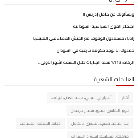
ويسألونك عن كامل إدريس !!
اجتماع القوى السياسية السودانية
زادنا : مستعدون للوقوف مع الجيش للقضاء على المليشيا
حمدوك: لا توجد حكومة شرعية في السودان
الزكاة: 113% نسبة الجبايات خلال التسعة اشهر الاولى...
العلامات الشعبية
أخبار
أنشيلوتي، مبابي، منحه، بعض، الوقت،
تنوير، الكباشي، محور، شمال كردفان
عبد الماجد، مشهد، مليشي، بالكامل
خطبة، الجمعة، المساجد،
مراجعة، السياسة، استيراد، السيارات