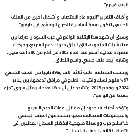
الرعب فيهم”.
وأضاف التقرير “اليوم عاد الاغتصاب وأشكال أخرى من العنف
الجنسي لتكون سمة أساسية للصراع الوحشي في دارفور”.
وسبق أن شهد هذا الإقليم الواقع في غرب السودان صراعا بين
ميليشيات الجنجويد، التي انبثق منها الدعم السريع، وحركات
متمرّدة محليّة أسفر منذ العام 2003 عن أكثر من 300 ألف قتيل،
وشابه أيضا عنف جنسي واسع النطاق.
وبحسب المنظمة، طلب ثلاثة آلاف و396 ناجيا من العنف الجنسي،
97 % منهم نساء وفتيات، العلاج في مرافق تدعمها، بين يناير
2024 ونوفمبر 2025. وتشدد على أن هذا العدد لا يمثل سوى “جزء
بسيط من الواقع”.
وتؤكد أطباء بلا حدود إن مقاتلي قوات الدعم السريع
والمجموعات المتحالفة معها يستخدمون العنف الجنسي
كـ”سلاح حرب ووسيلة منهجية لإخضاع السكان المدنيين، في
انتهاك للقانون الدولي الإنساني”.