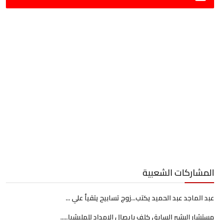
المشاركات الشعبية
عبد الماجد عبد الحميد يكتب...زوج تسابيح يتقيأ علي ...
مستشار البشير السابق كلف بإيصال الإمداد للمليشيا.....