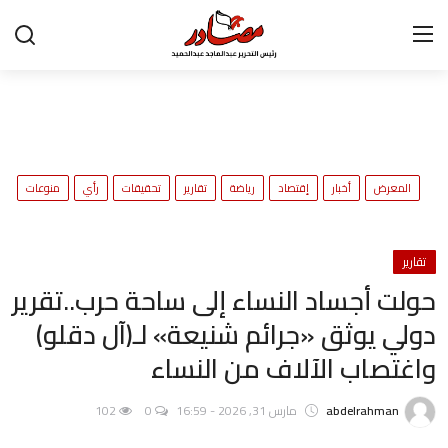
تواصل معنا
المعرض
ح
المعرض
أخبار
إقتصاد
رياضة
تقارير
تحقيقات
رأي
منوعات
و
أخبار
إقتصاد
تقارير
حولت أجساد النساء إلى ساحة حرب..تقرير
رياضة
دولي يوثق «جرائم شنيعة» لـ(آل دقلو)
تقارير
واغتصاب الآلاف من النساء
تحقيقات
abdelrahman
مارس 31, 2026 - 16:59
0
102
رأي