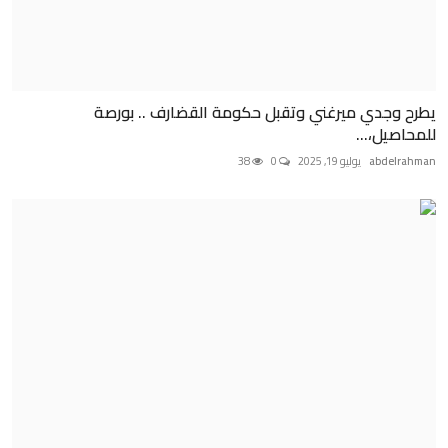
يطرح وجدي ميرغني وتقبل حكومة القضارف .. بورصة
للمحاصيل،...
abdelrahman
يوليو 19, 2025
0
38