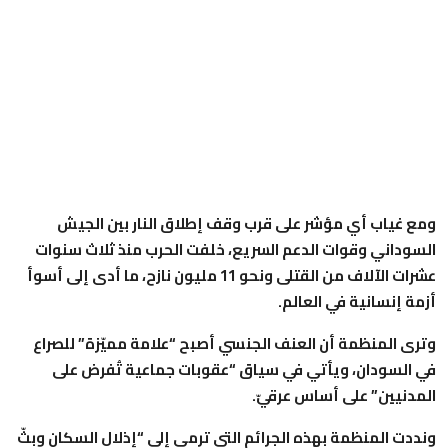
ومع غياب أي مؤشر على قرب وقف إطلاق النار بين الجيش
السوداني وقوات الدعم السريع، خلفت الحرب منذ ثلاث سنوات
عشرات الآلاف من القتلى ونحو 11 مليون نازح، ما أدى إلى أسوأ
أزمة إنسانية في العالم.
وترى المنظمة أن العنف الجنسي أصبح “علامة مميّزة” للصراع
في السودان، ويأتي في سياق “عقوبات جماعية تُفرض على
المدنيين” على أساس عرقيّ.
ونددت المنظمة بهذه الجرائم التي ترمي إلى “إذلال السكان وبثّ