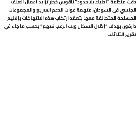
دقت منظمة “أطباء بلا حدود” ناقوس خطر تزايد أعمال العنف
الجنسي في السودان، متهمة قوات الدعم السريع والمجموعات
المسلحة المتحالفة معها بتعمّد ارتكاب هذه الانتهاكات بإقليم
دارفور، بهدف “إذلال السكان وبث الرعب فيهم” بحسب ما جاء في
تقرير الثلاثاء.