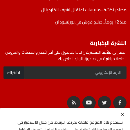
مصادر تكشف ملابسات اعتقال اشرف الكاردينال
منذ 12 يوماً.. صلاح قوش في بورتسودان
النشرة الإخبارية
انضم إلى قائمة المشتركين لدينا للحصول على آخر الأخبار والتحديثات والعروض
الخاصة مباشرة في صندوق الوارد الخاص بك
اشتراك
يستخدم هذا الموقع ملفات تعريف الارتباط. من خلال الاستمرار في
تصفح الموقع فإنك توافق على استخدامنا لملفات تعريف الارتباط.