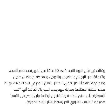
وقالت في بيان اليوم الأحد : "بعد 50 عامًا من القهر تحت حكم البعث،
و13عامًا من الإجرام والطغيان والتهجير، وبعد كفاح ونضال طويل
ومواجهة كافة أشكال قوى الاحتلال، نعلن اليوم في 8-12-2024 نهاية
هذه الحقبة المظلمة وبداية عهد جديد لسوريا"، أضافت أنها "تتجه
للسيطرة على مبنى الإذاعة والتلفزيون لإذاعة بيان النصر على الأسد"
مضيفة "الشعب السوري الحر يسقط بشار الأسد المجرم".