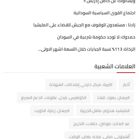
ويسألونك عن كامل إدريس !!
اجتماع القوى السياسية السودانية
زادنا : مستعدون للوقوف مع الجيش للقضاء على المليشيا
حمدوك: لا توجد حكومة شرعية في السودان
الزكاة: 113% نسبة الجبايات خلال التسعة اشهر الاولى...
العلامات الشعبية
أخبار
التربية، مركز، خارجي إمتحانات، الشهادة
البرهان، يعود، للبلاد
الكونغرس، بايدن، عقوبات، الدعم السريع
المليشيا، هجوم، مقتل،الجزيرة
البرهان، زيارة، الكويت
عبد الماجد، فوضي، حفلات، التخريج
أنشيلوتي، مبابي، منحه، بعض، الوقت،