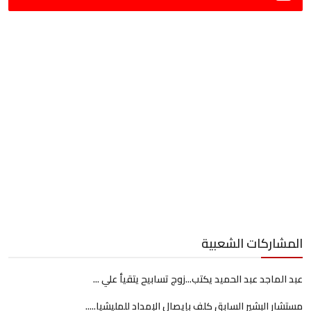
المشاركات الشعبية
عبد الماجد عبد الحميد يكتب...زوج تسابيح يتقيأ علي ...
مستشار البشير السابق كلف بإيصال الإمداد للمليشيا.....