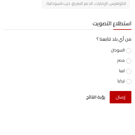
الكونغرس، الإمارات، الدعم السريع، حرب،السودانية،
استطلاع التصويت
من أي بلد تتابعنا ؟
السودان
مصر
ليبيا
تركيا
إرسال
رؤية النتائج