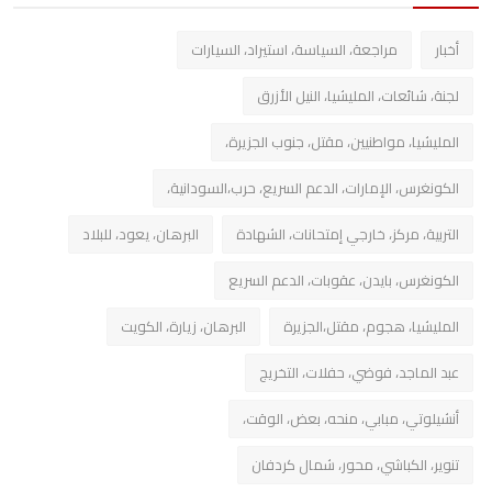
أخبار
مراجعة، السياسة، استيراد، السيارات
لجنة، شائعات، المليشيا، النيل الأزرق
المليشيا، مواطنيين، مقتل، جنوب الجزيرة،
الكونغرس، الإمارات، الدعم السريع، حرب،السودانية،
التربية، مركز، خارجي إمتحانات، الشهادة
البرهان، يعود، للبلاد
الكونغرس، بايدن، عقوبات، الدعم السريع
المليشيا، هجوم، مقتل،الجزيرة
البرهان، زيارة، الكويت
عبد الماجد، فوضي، حفلات، التخريج
أنشيلوتي، مبابي، منحه، بعض، الوقت،
تنوير، الكباشي، محور، شمال كردفان