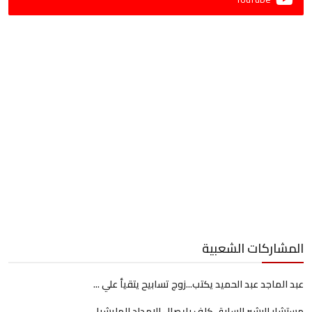
المشاركات الشعبية
عبد الماجد عبد الحميد يكتب...زوج تسابيح يتقيأ علي ...
مستشار البشير السابق كلف بإيصال الإمداد للمليشيا.....