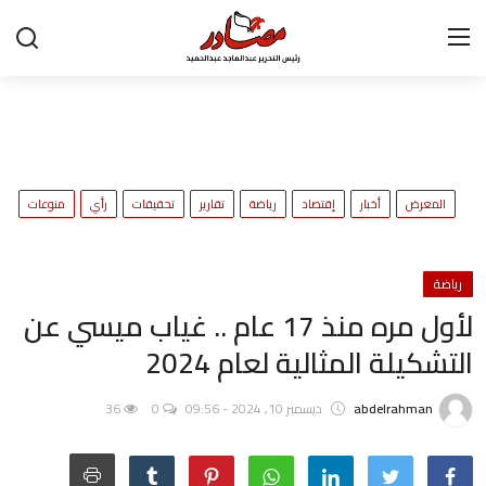
تواصل معنا
المعرض
ح
المعرض
أخبار
إقتصاد
رياضة
تقارير
تحقيقات
رأي
منوعات
و
أخبار
إقتصاد
رياضة
لأول مره منذ 17 عام .. غياب ميسي عن
رياضة
التشكيلة المثالية لعام 2024
تقارير
abdelrahman
ديسمبر 10, 2024 - 09:56
0
36
تحقيقات
رأي