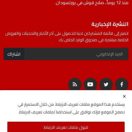
منذ 12 يوماً.. صلاح قوش في بورتسودان
النشرة الإخبارية
انضم إلى قائمة المشتركين لدينا للحصول على آخر الأخبار والتحديثات والعروض
الخاصة مباشرة في صندوق الوارد الخاص بك
اشتراك
يستخدم هذا الموقع ملفات تعريف الارتباط. من خلال الاستمرار في
تصفح الموقع فإنك توافق على استخدامنا لملفات تعريف الارتباط.
جميع الحقوق محفوظة لشركة المصادر | Developed By
ideabat.com
قبول ملفات تعريف الارتباط
الأحكام والشروط