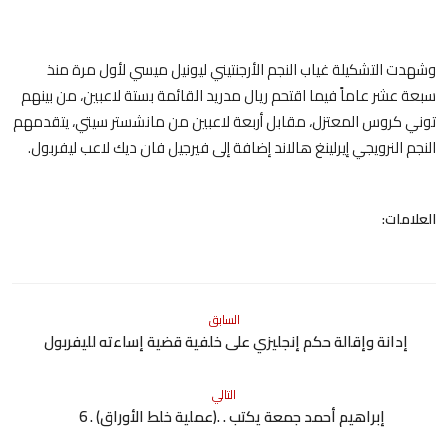
وشهدت التشكيلة غياب النجم الأرجنتيني ليونيل ميسي لأول مرة منذ
سبعة عشر عاماً فيما اقتحم ريال مدريد القائمة بستة لاعبين، من بينهم
توني كروس المعتزل، مقابل أربعة لاعبين من مانشستر سيتي، يتقدمهم
النجم النرويجي إيرلينغ هالاند إضافة إلى فيرجيل فان ديك لاعب ليفربول.
العلامات:
السابق
إدانة وإقالة حكم إنجليزي على خلفية قضية إساءته لليفربول
التالي
إبراهيم أحمد جمعة يكتب . .(عملية خلط الأوراق) . 6