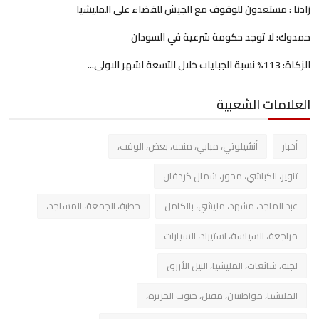
زادنا : مستعدون للوقوف مع الجيش للقضاء على المليشيا
حمدوك: لا توجد حكومة شرعية في السودان
الزكاة: 113% نسبة الجبايات خلال التسعة اشهر الاولى...
العلامات الشعبية
أخبار
أنشيلوتي، مبابي، منحه، بعض، الوقت،
تنوير، الكباشي، محور، شمال كردفان
عبد الماجد، مشهد، مليشي، بالكامل
خطبة، الجمعة، المساجد،
مراجعة، السياسة، استيراد، السيارات
لجنة، شائعات، المليشيا، النيل الأزرق
المليشيا، مواطنيين، مقتل، جنوب الجزيرة،