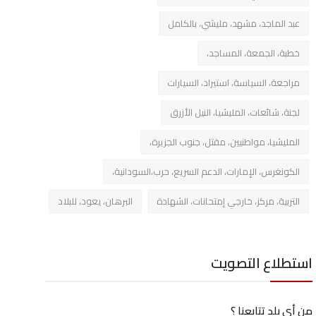
عبد الماجد، مشهد، مليشي، بالكامل
خطبة، الجمعة، المساجد،
مراجعة، السياسة، استيراد، السيارات
لجنة، شائعات، المليشيا، النيل الأزرق
المليشيا، مواطنيين، مقتل، جنوب الجزيرة،
الكونغرس، الإمارات، الدعم السريع، حرب،السودانية،
التربية، مركز، خارجي إمتحانات، الشهادة
البرهان، يعود، للبلاد
استطلاع التصويت
من أي بلد تتابعنا ؟