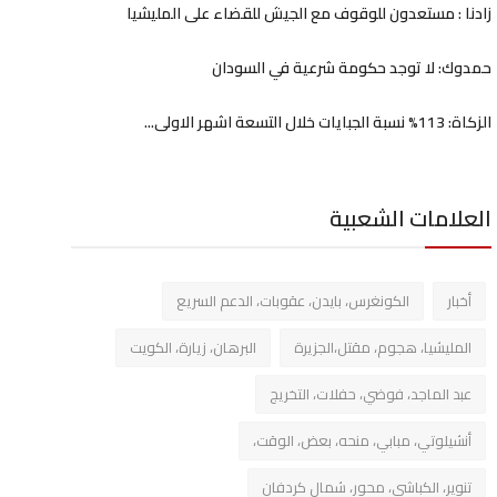
زادنا : مستعدون للوقوف مع الجيش للقضاء على المليشيا
حمدوك: لا توجد حكومة شرعية في السودان
الزكاة: 113% نسبة الجبايات خلال التسعة اشهر الاولى...
العلامات الشعبية
أخبار
الكونغرس، بايدن، عقوبات، الدعم السريع
المليشيا، هجوم، مقتل،الجزيرة
البرهان، زيارة، الكويت
عبد الماجد، فوضي، حفلات، التخريج
أنشيلوتي، مبابي، منحه، بعض، الوقت،
تنوير، الكباشي، محور، شمال كردفان