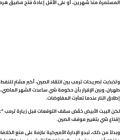
المستمرة منذ شهرين، أو على الأقل إعادة فتح مضيق هرم
وتذبذبت تصريحات ترمب بين انتقاد الصين، أكبر مشترٍ للنفط 
طهران، وبين الإقرار بأن حكومة شي ساعدت الشهر الماضي، 
إطلاق النار عندما تعثرت المفاوضات.
لكن البيت الأبيض خفّض سقف التوقعات قبل زيارة ترمب "عال
إقناع شي بتغيير موقف الصين.
وبدلاً من ذلك، تبدو الإدارة الأميركية عازمة على منع الخلا