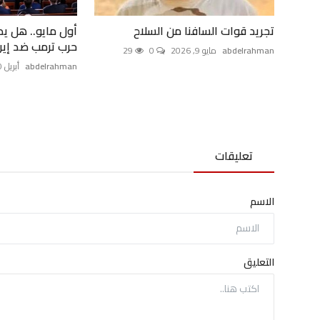
تجريد قوات السافنا من السلاح
أول مايو.. هل ي
حرب ترمب ضد إير
abdelrahman
مايو 9, 2026
0
29
abdelrahman
أبريل 30, 2026
تعليقات
الاسم
التعليق