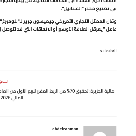
ملفات أخرى معقدة في العلاقات الثنائية، من بينها التجارة
في تصنيع مخدر "الفنتانيل".
وقال الممثل التجاري الأميركي جيميسون جرير لـ"بلومبرغ"،
عامل "يعرقل العلاقة الأوسع أو الاتفاقات التي قد نتوصل إل
العلامات:
السابق
مالية الجزيرة: تحقيق 70% من الربط المقرر للربع الأول من العا
المالي 2026
abdelrahman