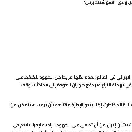
ز، وفق "أسوشيتد برس".
الإيراني في العالم، لعدم بذلها مزيداً من الجهود للضغط على
في تهدئة النزاع عبر دفع طهران للعودة إلى محادثات وقف
ية المخاطر"، إذ لا تبدو الإدارة مقتنعة بأن ترمب سيتمكن من
فات بشأن إيران من أن تطغى على الجهود الرامية لإحراز تقدم في