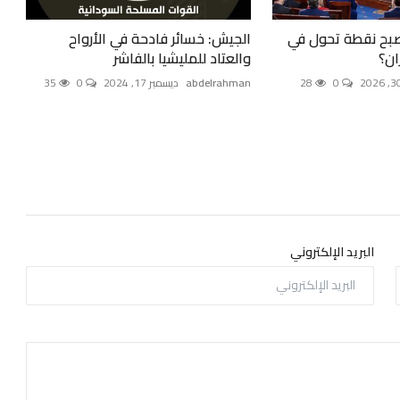
صبح نقطة تحول في
الجيش: خسائر فادحة في الأرواح
ان؟
والعتاد للمليشيا بالفاشر
0
28
abdelrahman
ديسمبر 17, 2024
0
35
البريد الإلكتروني