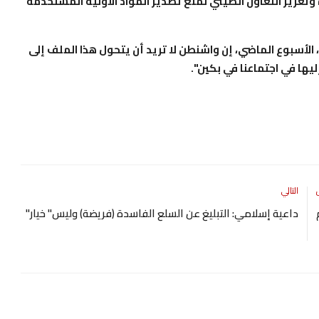
 وتعزيز التعاون الصيني لمنع تصدير المواد الأولية المستخدمة
 الأسبوع الماضي، إن واشنطن لا تريد أن يتحول هذا الملف إلى
يها في اجتماعنا في بكين".
التالي
م
داعية إسلامي: التبليغ عن السلع الفاسدة (فريضة) وليس" خيار"