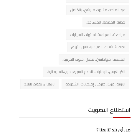
عبد الماجد، مشهد، مليشي، بالكامل
خطبة، الجمعة، المساجد،
مراجعة، السياسة، استيراد، السيارات
لجنة، شائعات، المليشيا، النيل الأزرق
المليشيا، مواطنيين، مقتل، جنوب الجزيرة،
الكونغرس، الإمارات، الدعم السريع، حرب،السودانية،
التربية، مركز، خارجي إمتحانات، الشهادة
البرهان، يعود، للبلاد
استطلاع التصويت
من أي بلد تتابعنا ؟