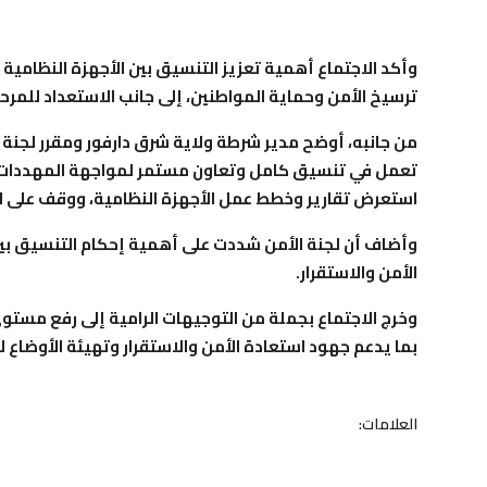
وأكد الاجتماع أهمية تعزيز التنسيق بين الأجهزة النظامية 
ترسيخ الأمن وحماية المواطنين، إلى جانب الاستعداد للمرحل
من جانبه، أوضح مدير شرطة ولاية شرق دارفور ومقرر لجنة ا
تعمل في تنسيق كامل وتعاون مستمر لمواجهة المهددات الأمني
استعرض تقارير وخطط عمل الأجهزة النظامية، ووقف على است
وأضاف أن لجنة الأمن شددت على أهمية إحكام التنسيق بين
الأمن والاستقرار.
وخرج الاجتماع بجملة من التوجيهات الرامية إلى رفع مستوى
بما يدعم جهود استعادة الأمن والاستقرار وتهيئة الأوضاع ل
العلامات: