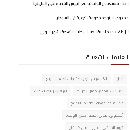
زادنا : مستعدون للوقوف مع الجيش للقضاء على المليشيا
حمدوك: لا توجد حكومة شرعية في السودان
الزكاة: 113% نسبة الجبايات خلال التسعة اشهر الاولى...
العلامات الشعبية
أخبار
الكونغرس، بايدن، عقوبات، الدعم السريع
المليشيا، هجوم، مقتل،الجزيرة
البرهان، زيارة، الكويت
عبد الماجد، فوضي، حفلات، التخريج
أنشيلوتي، مبابي، منحه، بعض، الوقت،
تنوير، الكباشي، محور، شمال كردفان