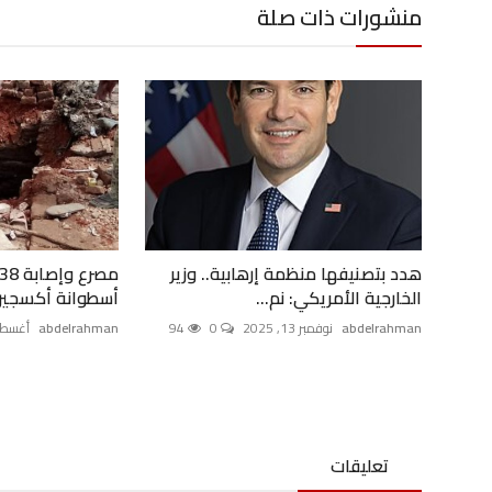
منشورات ذات صلة
هدد بتصنيفها منظمة إرهابية.. وزير
الخارجية الأمريكي: نم...
أسطوانة أكسجين
abdelrahman
نوفمبر 13, 2025
0
94
abdelrahman
أغسطس 15,
تعليقات