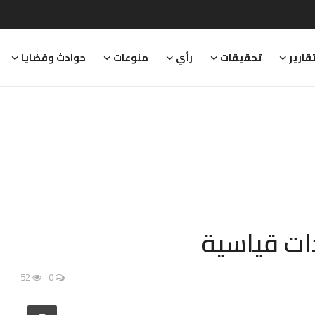
قارير
تحقيقات
رأي
منوعات
حوادث وقضايا
ات قياسية
52
0