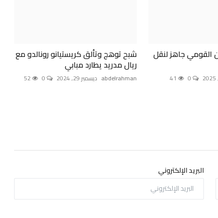
ون القومي جاهز لنقل
شبح توهج وتألق كريستيانو رونالدو مع
ريال مدريد يطارد مبابي
0
41
abdelrahman
ديسمبر 29, 2024
0
52
البريد الإلكتروني