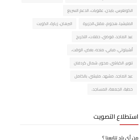
الكونغرس، بايدن، عقوبات، الدعم السريع
المليشيا، هجوم، مقتل،الجزيرة
البرهان، زيارة، الكويت
عبد الماجد، فوضي، حفلات، التخريج
أنشيلوتي، مبابي، منحه، بعض، الوقت،
تنوير، الكباشي، محور، شمال كردفان
عبد الماجد، مشهد، مليشي، بالكامل
خطبة، الجمعة، المساجد،
استطلاع التصويت
من أي بلد تتابعنا ؟