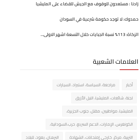
زادنا : مستعدون للوقوف مع الجيش للقضاء على المليشيا
حمدوك: لا توجد حكومة شرعية في السودان
الزكاة: 113% نسبة الجبايات خلال التسعة اشهر الاولى...
العلامات الشعبية
أخبار
مراجعة، السياسة، استيراد، السيارات
لجنة، شائعات، المليشيا، النيل الأزرق
المليشيا، مواطنيين، مقتل، جنوب الجزيرة،
الكونغرس، الإمارات، الدعم السريع، حرب،السودانية،
التربية، مركز، خارجي إمتحانات، الشهادة
البرهان، يعود، للبلاد