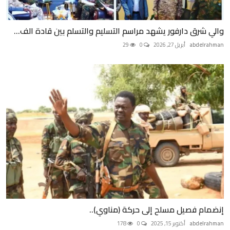
والي شرق دارفور يشهد مراسم التسليم والتسلم بين قادة الف...
abdelrahman
أبريل 27, 2026
0
29
إنضمام فصيل مسلح إلى حركة (مناوي)..
abdelrahman
أكتوبر 15, 2025
0
178