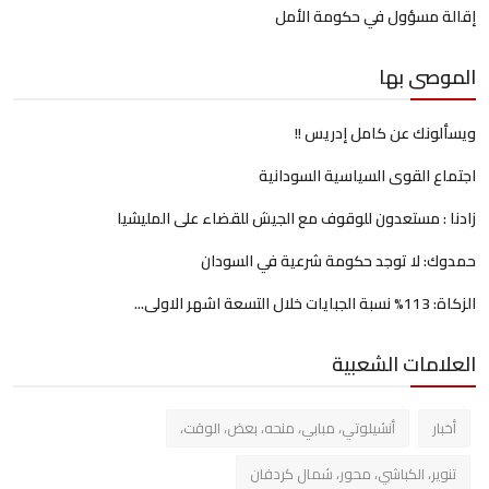
إقالة مسؤول في حكومة الأمل
الموصى بها
ويسألونك عن كامل إدريس !!
اجتماع القوى السياسية السودانية
زادنا : مستعدون للوقوف مع الجيش للقضاء على المليشيا
حمدوك: لا توجد حكومة شرعية في السودان
الزكاة: 113% نسبة الجبايات خلال التسعة اشهر الاولى...
العلامات الشعبية
أخبار
أنشيلوتي، مبابي، منحه، بعض، الوقت،
تنوير، الكباشي، محور، شمال كردفان