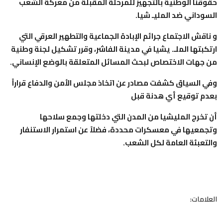
حقوقنا الوطنية بالتجهيز للمرحلة المقبلة من معركة الشعب
السوداني ضد المليـ شيا.
و ناقش الاجتماع جرائم الإبادة الجماعية والتطهير العرقي التي
ارتكبتها الملـ. يشيا في مدينة الفاشر، وقرر تشكيل لجنة وطنية
من جهات الاختصاص لبحث المسائل المتعلقة بالوضع الإنساني.
وفي السياق كشفت مصادر عن اتخاذ مجلس الأمن والدفاع قراراً
بعدم توقيع أي هدنة قبل
أن تخرج المليشيا من المدن التي دخلتها وجمع سلاحها
وتجمعيها في معسكرات محددة، فضلاً عن استمرار الاستنفار
والتعبئة العامة لكل الشعب.
العلامات: