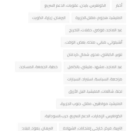
أخبار
الكونغرس، بايدن، عقوبات، الدعم السريع
المليشيا، هجوم، مقتل،الجزيرة
البرهان، زيارة، الكويت
عبد الماجد، فوضي، حفلات، التخريج
أنشيلوتي، مبابي، منحه، بعض، الوقت،
تنوير، الكباشي، محور، شمال كردفان
عبد الماجد، مشهد، مليشي، بالكامل
خطبة، الجمعة، المساجد،
مراجعة، السياسة، استيراد، السيارات
لجنة، شائعات، المليشيا، النيل الأزرق
المليشيا، مواطنيين، مقتل، جنوب الجزيرة،
الكونغرس، الإمارات، الدعم السريع، حرب،السودانية،
التربية، مركز، خارجي إمتحانات، الشهادة
البرهان، يعود، للبلاد