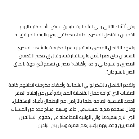
وفي ألأثناء التقى والي الشمالية عابدين عوض الله بمكتبه اليوم
الخميس بالقنصل المصري بحلفا، مصطفى ربيع والوفد المرافق له.
وتعهد القنصل المصري باستمرار دعم الحكومة والشعب المصري
للسودان حتى يعم الأمن والإستقرار فيه، وقال إن مصير الشعبين
المصري والسوداني واحد، وأضاف:" مصر لن تسمح لأي جهة بالحاق
الضرر بالسودان".
وتقدم القنصل بالشكر لوالي الشمالية وأعضاء حكومته لتذليلهم كافة
العقبات التي تواجه عمل القنصلية المصرية،وأعلن عن إفتتاح المقر
الجديد للقنصلية العامه بحلفا بالتزامن مع الإحتفال بأعياد الإستقلال،
وقال سنقدم هدية لمستشفى حلفا وسيتم إفتتاح عدد من المنشآت
التي التزم بتنفيذها والي الولاية للمحافظة على حقوق السائقين
المصريين وحمايتهم بإعتبارهم همزة وصل بين البلدين.