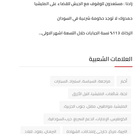
زادنا : مستعدون للوقوف مع الجيش للقضاء على المليشيا
حمدوك: لا توجد حكومة شرعية في السودان
الزكاة: 113% نسبة الجبايات خلال التسعة اشهر الاولى...
العلامات الشعبية
أخبار
مراجعة، السياسة، استيراد، السيارات
لجنة، شائعات، المليشيا، النيل الأزرق
المليشيا، مواطنيين، مقتل، جنوب الجزيرة،
الكونغرس، الإمارات، الدعم السريع، حرب،السودانية،
التربية، مركز، خارجي إمتحانات، الشهادة
البرهان، يعود، للبلاد