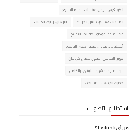
الكونغرس، بايدن، عقوبات، الدعم السريع
المليشيا، هجوم، مقتل،الجزيرة
البرهان، زيارة، الكويت
عبد الماجد، فوضي، حفلات، التخريج
أنشيلوتي، مبابي، منحه، بعض، الوقت،
تنوير، الكباشي، محور، شمال كردفان
عبد الماجد، مشهد، مليشي، بالكامل
خطبة، الجمعة، المساجد،
استطلاع التصويت
من أي بلد تتابعنا ؟