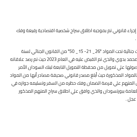
 إجراء قانوني تم بموجبه اطلاق سراح شخصية اقتصادية رفيعة وفك
وتعود تفاصيل الحدث إلي البلاغ بالرقم 5010نص المادة 85 إجراءات جنائية تحت المواد "26_ 21- 15_ 50" من القانون الجنائي لسنة
91والمواد 5و6 من قانون مكافحة الإرهاب في مواجهة المدعو محمد بدوي والذي تم القبض عليه في العام 2023 حيث تم رصد علاقاته
صولها علي تمويل من محفظة التمويل التابعة لبنك السودان الأمر
 بالمواد المذكورة حيث أبلغ مصدر قانوني صحيفة مصادر أنها من المواد
حصول المتهم علي فرصة الضمان وفك حظره من السفر وتسليمه جوازه في
العامة ببورتسودان والذي وافق علي اطلاق سراح المتهم المذكور
عجل .