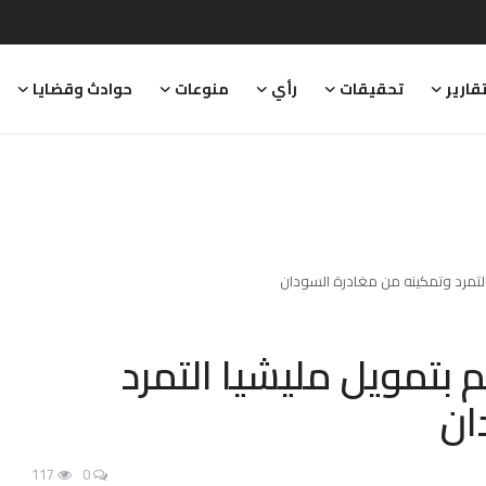
قارير
تحقيقات
رأي
منوعات
حوادث وقضايا
التمرد وتمكينه من مغادرة السودان
 بتمويل مليشيا التمرد
ان
117
0