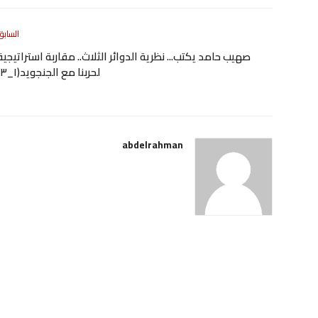
السابق
صهيب حامد يكتب... نظرية الدوائر الثلاث.. مقاربة استراتيجية
لحربنا مع الجنجويد(١_٣)
abdelrahman