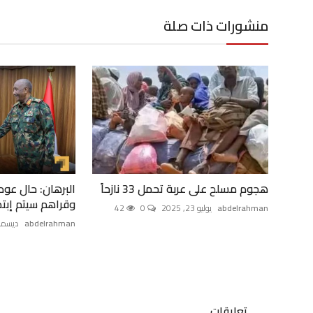
منشورات ذات صلة
هجوم مسلح على عربة تحمل 33 نازحاً
البرهان: حال عود
وقراهم سيتم إبتدا
abdelrahman
يوليو 23, 2025
0
42
abdelrahman
ديسمبر 23, 4
تعليقات