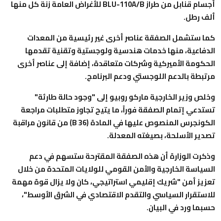
‌أجسام قنابل من طراز BLU-110A/B للأغراض العامة زنة كل منها
ألف رطل.
كما ستشمل الصفقة عناصر أخرى غير رئيسية من المعدات
الدفاعية، منها خدمات هندسية ولوجستية وتقنية تقدمها
الحكومة الأميركية وشركات متعاقدة، إضافة إلى عناصر أخرى
مرتبطة بالدعم اللوجستي ودعم البرنامج.
وخلص ‌وزير الخارجية ماركو روبيو إلى "وجود ‌حالة طارئة"
تستدعي إتمام الصفقة فوراً، ما يتيح تجاوز متطلبات مراجعة
الكونجرس المنصوص عليها في المادة (B 36) من قانون مراقبة
تصدير الأسلحة، بصيغته المعدلة.
وذكرت الوزارة أن هذه الصفقة المقترحة ستسهم في دعم
السياسة الخارجية والأمن القومي للولايات المتحدة من خلال
تعزيز أمن "شريك إقليمي استراتيجي، كان ولا يزال قوة مهمة
للاستقرار السياسي والتقدم الاقتصادي في الشرق الأوسط"،
حسبما ورد في البيان.