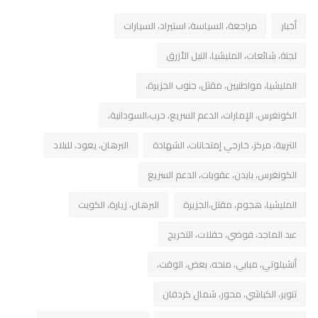
أخبار
مراجعة، السياسة، استيراد، السيارات
لجنة، شائعات، المليشيا، النيل الأزرق
المليشيا، مواطنيين، مقتل، جنوب الجزيرة،
الكونغرس، الإمارات، الدعم السريع، حرب،السودانية،
التربية، مركز، خارجي إمتحانات، الشهادة
البرهان، يعود، للبلاد
الكونغرس، بايدن، عقوبات، الدعم السريع
المليشيا، هجوم، مقتل،الجزيرة
البرهان، زيارة، الكويت
عبد الماجد، فوضي، حفلات، التخريج
أنشيلوتي، مبابي، منحه، بعض، الوقت،
تنوير، الكباشي، محور، شمال كردفان