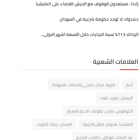
زادنا : مستعدون للوقوف مع الجيش للقضاء على المليشيا
حمدوك: لا توجد حكومة شرعية في السودان
الزكاة: 113% نسبة الجبايات خلال التسعة اشهر الاولى...
العلامات الشعبية
أخبار
التربية، مركز، خارجي إمتحانات، الشهادة
البرهان، يعود، للبلاد
الكونغرس، بايدن، عقوبات، الدعم السريع
المليشيا، هجوم، مقتل،الجزيرة
البرهان، زيارة، الكويت
عبد الماجد، فوضي، حفلات، التخريج