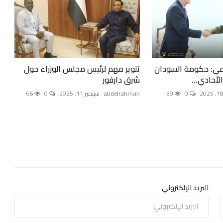
مي: حكومة السودان
تنوير مهم لرئيس مجلس الوزراء حول
اّحادي...
شرق دارفور
0
39
abdelrahman
سبتمبر 11, 2025
0
66
البريد الإلكتروني