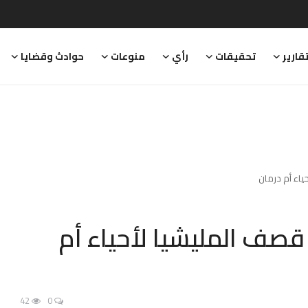
قارير
تحقيقات
رأي
منوعات
حوادث وقضايا
جدد قصف المليشيا لأحياء أم
42
0