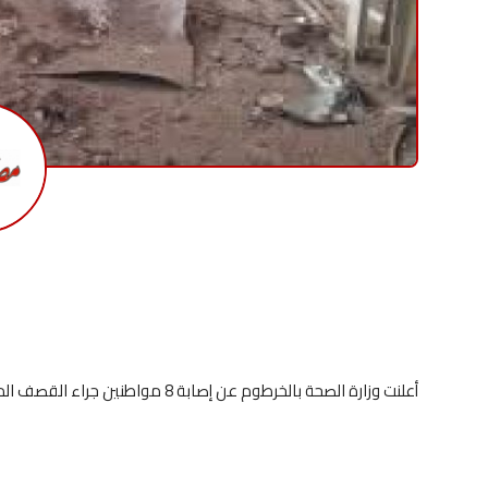
أعلنت وزارة الصحة بالخرطوم عن إصابة 8 مواطنين جراء القصف المدفعي لمليشيا الدعم السريع" على أحياء أم درمان.