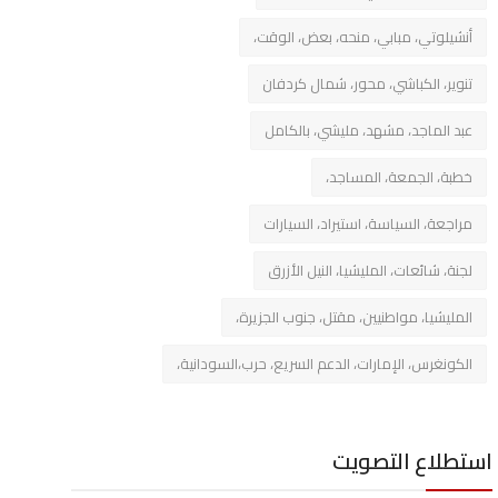
أنشيلوتي، مبابي، منحه، بعض، الوقت،
تنوير، الكباشي، محور، شمال كردفان
عبد الماجد، مشهد، مليشي، بالكامل
خطبة، الجمعة، المساجد،
مراجعة، السياسة، استيراد، السيارات
لجنة، شائعات، المليشيا، النيل الأزرق
المليشيا، مواطنيين، مقتل، جنوب الجزيرة،
الكونغرس، الإمارات، الدعم السريع، حرب،السودانية،
استطلاع التصويت