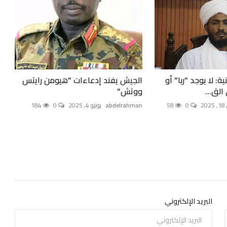
ة: لا يوجد "ربا" أو
الجيش يفند إدعاءات "هيومن رايتس
لق...
ووتش"
2
0
58
abdelrahman
يونيو 4, 2025
0
184
البريد الإلكتروني