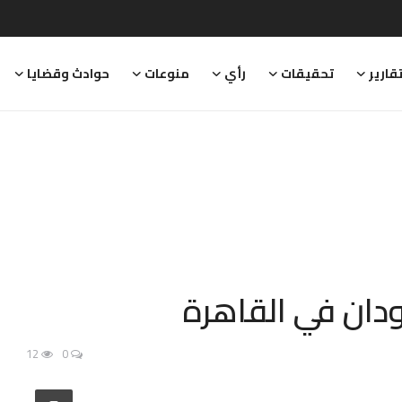
قارير
تحقيقات
رأي
منوعات
حوادث وقضايا
دان في القاهرة
12
0