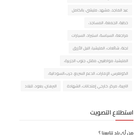
عبد الماجد، مشهد، مليشي، بالكامل
خطبة، الجمعة، المساجد،
مراجعة، السياسة، استيراد، السيارات
لجنة، شائعات، المليشيا، النيل الأزرق
المليشيا، مواطنيين، مقتل، جنوب الجزيرة،
الكونغرس، الإمارات، الدعم السريع، حرب،السودانية،
التربية، مركز، خارجي إمتحانات، الشهادة
البرهان، يعود، للبلاد
استطلاع التصويت
من أي بلد تتابعنا ؟