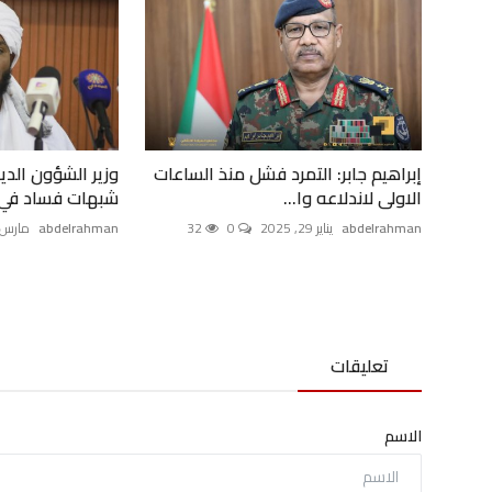
إبراهيم جابر: التمرد فشل منذ الساعات
وزير الشؤون الديني
الاولى لاندلاعه وا...
شبهات فساد في ا
abdelrahman
يناير 29, 2025
0
32
abdelrahman
مارس 18, 025
تعليقات
الاسم