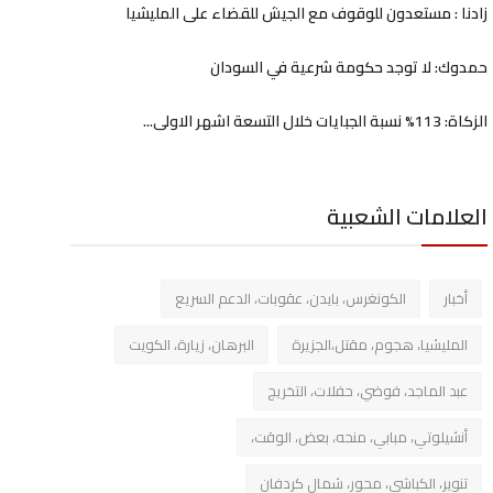
زادنا : مستعدون للوقوف مع الجيش للقضاء على المليشيا
حمدوك: لا توجد حكومة شرعية في السودان
الزكاة: 113% نسبة الجبايات خلال التسعة اشهر الاولى...
العلامات الشعبية
أخبار
الكونغرس، بايدن، عقوبات، الدعم السريع
المليشيا، هجوم، مقتل،الجزيرة
البرهان، زيارة، الكويت
عبد الماجد، فوضي، حفلات، التخريج
أنشيلوتي، مبابي، منحه، بعض، الوقت،
تنوير، الكباشي، محور، شمال كردفان