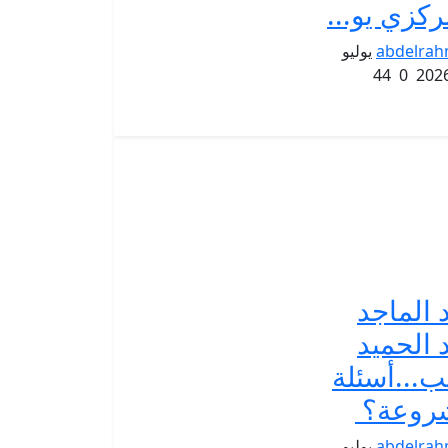
ركزي يو...
abdelra
يوليو
44
0
 الماجد
 الحميد
ب...أسئلة
روعة؟
abdelra
يوليو