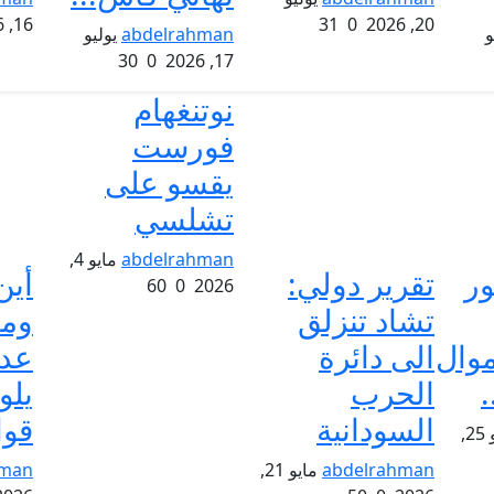
16, 2026
31
0
20, 2026
و
abdelrahman
يوليو
30
0
17, 2026
نوتنغهام
فورست
يقسو على
تشلسي
abdelrahman
مايو 4,
ور
تقرير دولي:
أين
60
0
2026
تشاد تنزلق
وما
موال
الى دائرة
عدد
الحرب
يل
السودانية
قوا
مايو 25,
abdelrahman
مايو 21,
hman