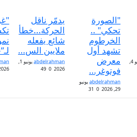
"الصورة
يدمّر ناقل
"غو
تحكي" ..
الحركة...خطأ
تك
الخرطوم
شائع يفعله
نمو
تشهد أول
ملايين الس...
لـ”
معرض
يوليو 4,
abdelrahman
يونيو 1,
hman
فوتوغر...
2026
49
0
2026
abdelrahman
يونيو
31
0
29, 2026