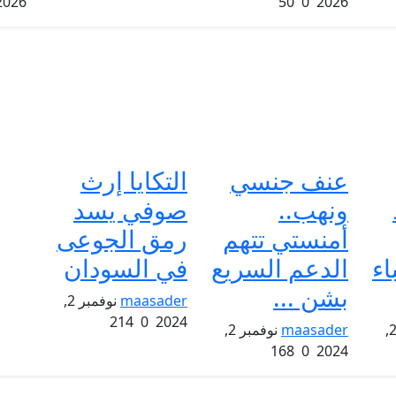
2026
50
0
2026
عنف جنسي
التكايا إرث
ونهب..
صوفي يسد
أمنستي تتهم
رمق الجوعى
اء
الدعم السريع
في السودان
بشن ...
maasader
نوفمبر 2,
214
0
2024
نوفمبر 2,
maasader
نوفمبر 2,
168
0
2024