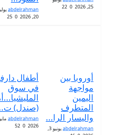
22
0
25, 2026
abdelrahman
يولي
25
0
20, 2026
أوروبا بين
أطفال دارف
مواجهة
في سوق
اليمين
المليشيا...أ
المتطرف
(صندل) ت...
واليسار الرا...
abdelrahman
52
0
2026
abdelrahman
يونيو 3,