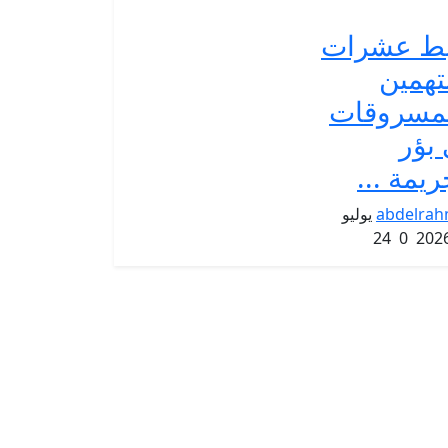
ط عشرات
تهمين
مسروقات
بؤر
ريمة ...
abdelra
يوليو
24
0