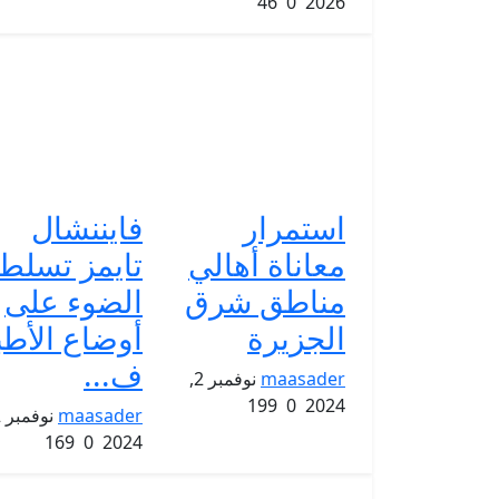
46
0
2026
استمرار
فايننشال
معاناة أهالي
تايمز تسلط
مناطق شرق
الضوء على
الجزيرة
أوضاع الأطب
ف...
maasader
نوفمبر 2,
199
0
2024
maasader
169
0
2024