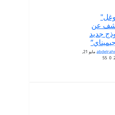
غل"
شف عن
ذج جديد
جيميناي”
abdelra
مايو 21,
55
0