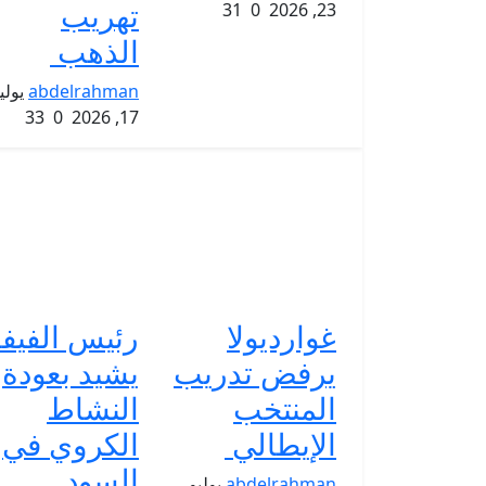
تهريب
31
0
23, 2026
الذهب
abdelrahman
يولي
33
0
17, 2026
غوارديولا
رئيس الفيفا
يرفض تدريب
يشيد بعودة
المنتخب
النشاط
الإيطالي
الكروي في
السود...
abdelrahman
يوليو