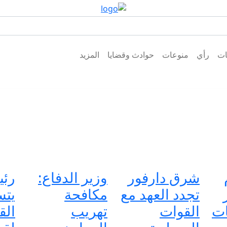
ات
رأي
منوعات
حوادث وقضايا
المزيد
شرق دارفور
وزير الدفاع:
رئي
تجدد العهد مع
مكافحة
يتس
ات
القوات
تهريب
الق