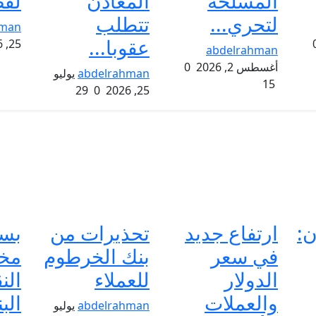
المسلحة
المعادن
لقض
لتحري...
تتطلب
hman
عقوبا...
25, 2026
abdelrahman
أغسطس 2, 2026
0
abdelrahman
يوليو
15
29
0
25, 2026
ن:
ارتفاع جديد
تحذيرات من
بس
في سعر
بنك الخرطوم
مخا
الدولار
للعملاء
الن
والعملات
الب
abdelrahman
يوليو