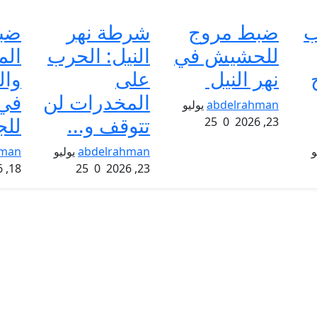
ب
ضبط مروج
شرطة نهر
ضب
للحشيش في
النيل: الحرب
الم
نهر النيل
على
وال
المخدرات لن
في 
abdelrahman
يوليو
تتوقف و...
للج
25
0
23, 2026
و
abdelrahman
يوليو
hman
18, 2026
25
0
23, 2026