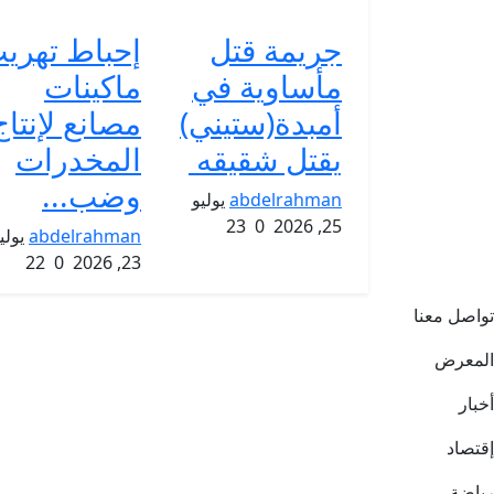
جريمة قتل
إحباط تهري
مأساوية في
ماكينات
أمبدة(ستيني)
مصانع لإنتاج
يقتل شقيقه
المخدرات
وضب...
abdelrahman
يوليو
23
0
25, 2026
abdelrahman
يولي
22
0
23, 2026
تواصل معنا
المعرض
أخبار
إقتصاد
رياضة