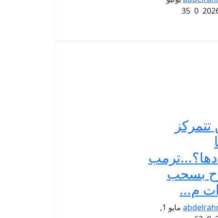
35
0
 تتمركز
ها؟...ترمب
وح بسحب
ت م...
abdelra
مايو 1,