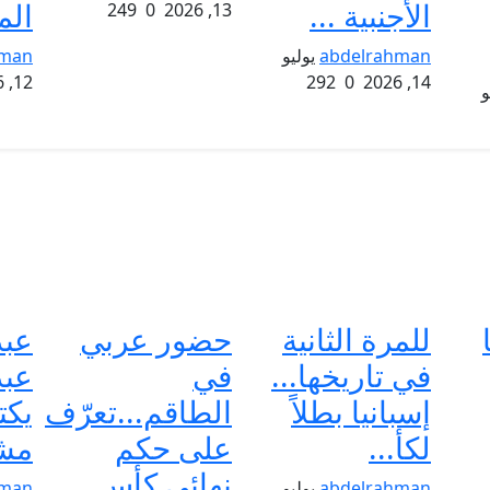
الأجنبية ...
الم
249
0
13, 2026
abdelrahman
يوليو
hman
12, 2026
292
0
14, 2026
و
للمرة الثانية
حضور عربي
عبد
في تاريخها...
في
عبد
إسبانيا بطلاً
الطاقم...تعرّف
يكت
لكأ...
على حكم
مش
نهائي كأس...
abdelrahman
يوليو
hman