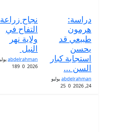
دراسة:
نجاح زراعة
هرمون
التفاح في
طبيعي قد
ولاية نهر
يحسن
النيل
استجابة كبار
abdelrahman
السن ...
189
0
2026
abdelrahman
يوليو
25
0
24, 2026