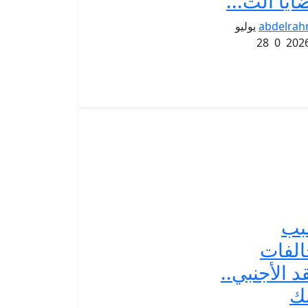
ايا الت...
abdelra
يوليو
28
0
بب
لفات
قد الأجنبي..
نك