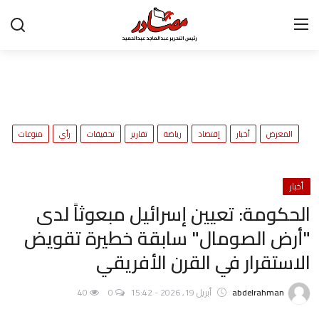
تواصل معنا
المعرض
ح
المعرض
أخبار
إقتصاد
رياضة
تقارير
تحقيقات
رأي
منوعات
و
أخبار
إقتصاد
أخبار
الحكومة: تعيين إسرائيل مبعوثاً لدى
رياضة
"أرض الصومال" سابقة خطيرة تقويض
تقارير
الاستقرار في القرن الأفريقي
تحقيقات
abdelrahman
أبريل 19, 2026 - 15:42
0
40
رأي