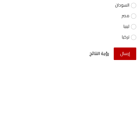
السودان
مصر
ليبيا
تركيا
إرسال
رؤية النتائج