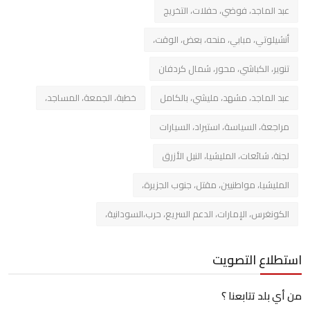
عبد الماجد، فوضي، حفلات، التخريج
أنشيلوتي، مبابي، منحه، بعض، الوقت،
تنوير، الكباشي، محور، شمال كردفان
عبد الماجد، مشهد، مليشي، بالكامل
خطبة، الجمعة، المساجد،
مراجعة، السياسة، استيراد، السيارات
لجنة، شائعات، المليشيا، النيل الأزرق
المليشيا، مواطنيين، مقتل، جنوب الجزيرة،
الكونغرس، الإمارات، الدعم السريع، حرب،السودانية،
استطلاع التصويت
من أي بلد تتابعنا ؟