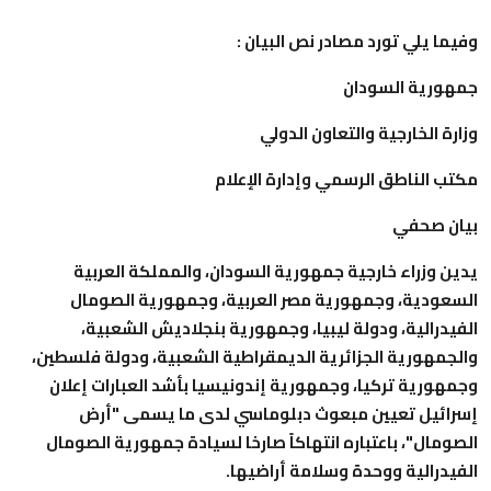
وفيما يلي تورد مصادر نص البيان :
جمهورية السودان
وزارة الخارجية والتعاون الدولي
مكتب الناطق الرسمي وإدارة الإعلام
بيان صحفي
يدين وزراء خارجية جمهورية السودان، والمملكة العربية
السعودية، وجمهورية مصر العربية، وجمهورية الصومال
الفيدرالية، ودولة ليبيا، وجمهورية بنجلاديش الشعبية،
والجمهورية الجزائرية الديمقراطية الشعبية، ودولة فلسطين،
وجمهورية تركيا، وجمهورية إندونيسيا بأشد العبارات إعلان
إسرائيل تعيين مبعوث دبلوماسي لدى ما يسمى "أرض
الصومال"، باعتباره انتهاكاً صارخا لسيادة جمهورية الصومال
الفيدرالية ووحدة وسلامة أراضيها.