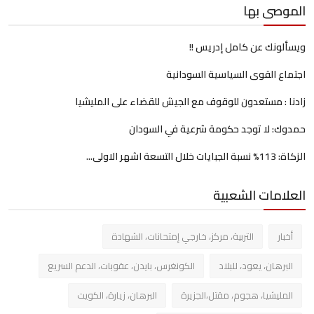
الموصى بها
ويسألونك عن كامل إدريس !!
اجتماع القوى السياسية السودانية
زادنا : مستعدون للوقوف مع الجيش للقضاء على المليشيا
حمدوك: لا توجد حكومة شرعية في السودان
الزكاة: 113% نسبة الجبايات خلال التسعة اشهر الاولى...
العلامات الشعبية
أخبار
التربية، مركز، خارجي إمتحانات، الشهادة
البرهان، يعود، للبلاد
الكونغرس، بايدن، عقوبات، الدعم السريع
المليشيا، هجوم، مقتل،الجزيرة
البرهان، زيارة، الكويت