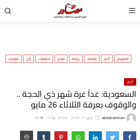
تواصل معنا
المعرض
ح
المعرض
أخبار
إقتصاد
رياضة
تقارير
تحقيقات
رأي
منوعات
و
أخبار
إقتصاد
أخبار
السعودية: غداً غرة شهر ذي الحجة ..
رياضة
والوقوف بعرفة الثلاثاء 26 مايو
تقارير
abdelrahman
مايو 17, 2026 - 20:06
0
30
تحقيقات
رأي