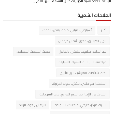
الزكاة: 113% نسبة الجبايات خلال التسعة اشهر الاولى...
العلامات الشعبية
أخبار
أنشيلوتي، مبابي، منحه، بعض، الوقت،
تنوير، الكباشي، محور، شمال كردفان
عبد الماجد، مشهد، مليشي، بالكامل
خطبة، الجمعة، المساجد،
مراجعة، السياسة، استيراد، السيارات
لجنة، شائعات، المليشيا، النيل الأزرق
المليشيا، مواطنيين، مقتل، جنوب الجزيرة،
الكونغرس، الإمارات، الدعم السريع، حرب،السودانية،
التربية، مركز، خارجي إمتحانات، الشهادة
البرهان، يعود، للبلاد