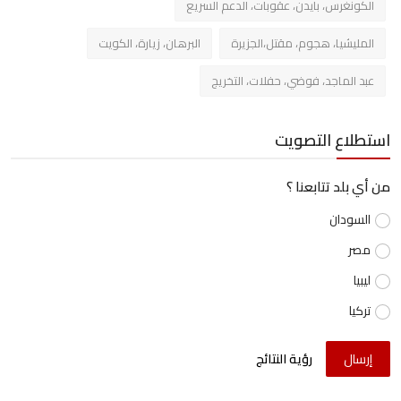
الكونغرس، بايدن، عقوبات، الدعم السريع
المليشيا، هجوم، مقتل،الجزيرة
البرهان، زيارة، الكويت
عبد الماجد، فوضي، حفلات، التخريج
استطلاع التصويت
من أي بلد تتابعنا ؟
السودان
مصر
ليبيا
تركيا
إرسال
رؤية النتائج