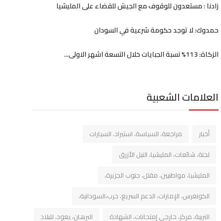
زادنا : مستعدون للوقوف مع الجيش للقضاء على المليشيا
حمدوك: لا توجد حكومة شرعية في السودان
الزكاة: 113% نسبة الجبايات خلال التسعة اشهر الاولى...
العلامات الشعبية
أخبار
مراجعة، السياسة، استيراد، السيارات
لجنة، شائعات، المليشيا، النيل الأزرق
المليشيا، مواطنيين، مقتل، جنوب الجزيرة،
الكونغرس، الإمارات، الدعم السريع، حرب،السودانية،
التربية، مركز، خارجي إمتحانات، الشهادة
البرهان، يعود، للبلاد