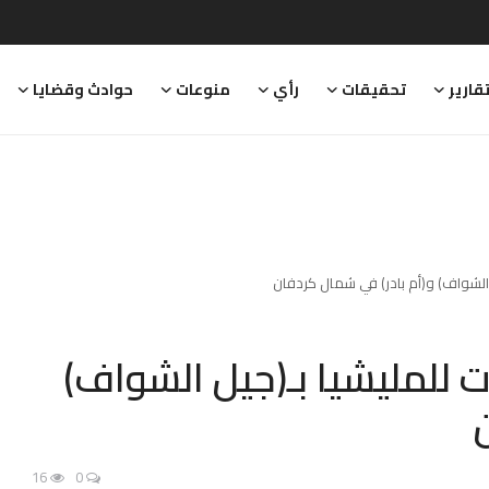
قارير
تحقيقات
رأي
منوعات
حوادث وقضايا
ل الشواف) و(أم بادر) في شمال كردفان
ت للمليشيا بـ(جيل الشواف)
ن
16
0