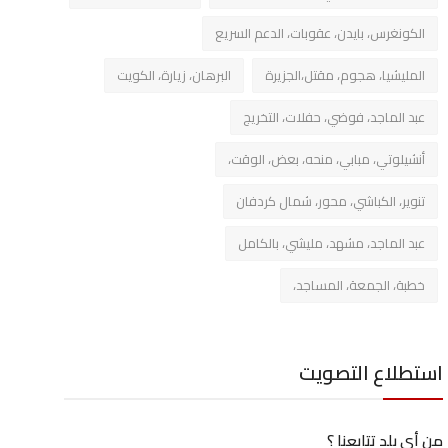
الكونغرس، بايدن، عقوبات، الدعم السريع
المليشيا، هجوم، مقتل،الجزيرة
البرهان، زيارة، الكويت
عبد الماجد، فوضي، حفلات، التخريج
أنشيلوتي، مبابي، منحه، بعض، الوقت،
تنوير، الكباشي، محور، شمال كردفان
عبد الماجد، مشهد، مليشي، بالكامل
خطبة، الجمعة، المساجد،
استطلاع التصويت
من أي بلد تتابعنا ؟