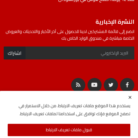
النشرة الإخبارية
انضم إلى قائمة المشتركين لدينا للحصول على آخر الأخبار والتحديثات والعروض
الخاصة مباشرة في صندوق الوارد الخاص بك
اشتراك
يستخدم هذا الموقع ملفات تعريف الارتباط. من خلال الاستمرار في
تصفح الموقع فإنك توافق على استخدامنا لملفات تعريف الارتباط.
جميع الحقوق محفوظة لشركة المصادر | Developed By
ideabat.com
قبول ملفات تعريف الارتباط
الأحكام والشروط