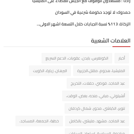
زادنا : مستعدون للوقوف مع الجيش للقضاء على المليشيا
حمدوك: لا توجد حكومة شرعية في السودان
الزكاة: 113% نسبة الجبايات خلال التسعة اشهر الاولى...
العلامات الشعبية
أخبار
الكونغرس، بايدن، عقوبات، الدعم السريع
المليشيا، هجوم، مقتل،الجزيرة
البرهان، زيارة، الكويت
عبد الماجد، فوضي، حفلات، التخريج
أنشيلوتي، مبابي، منحه، بعض، الوقت،
تنوير، الكباشي، محور، شمال كردفان
عبد الماجد، مشهد، مليشي، بالكامل
خطبة، الجمعة، المساجد،
مراجعة، السياسة، استيراد، السيارات