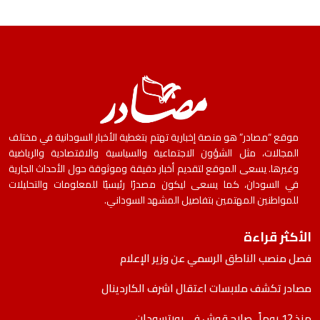
موقع “مصادر” هو منصة إخبارية تهتم بتغطية الأخبار السودانية في مختلف
المجالات، مثل الشؤون الاجتماعية والسياسية والاقتصادية والرياضية
وغيرها. يسعى الموقع لتقديم أخبار دقيقة وموثوقة حول الأحداث الجارية
في السودان، كما يسعى ليكون مصدرًا رئيسيًا للمعلومات والتحليلات
للمواطنين المهتمين بتفاصيل المشهد السوداني.
الأكثر قراءة
فصل منصب الناطق الرسمي عن وزير الإعلام
مصادر تكشف ملابسات اعتقال اشرف الكاردينال
منذ 12 يوماً.. صلاح قوش في بورتسودان