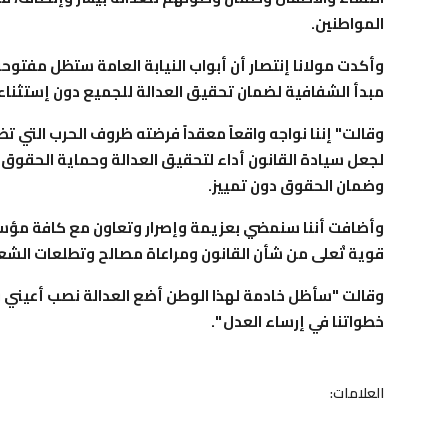
المواطنين.
وأكدت مولانا إنتصار أن أبواب النيابة العامة ستظل مفت
مبدأ الشفافية لضمان تحقيق العدالة للجميع دون إستثناء
وقالت" إننا نواجه واقعاً معقداً فرضته ظروف الحرب التي ت
لجعل سيادة القانون أداء لتحقيق العدالة وحماية الحقوق با
وضمان الحقوق دون تمييز.
وأضافت أننا سنمضي بعزيمة وإصرار وتعاون مع كافة مؤسسا
قوية تْعلى من شأن القانون ومراعاة مصالح وتطلعات الش
وقالت "سأظل خادمة لهذا الوطن أضع العدالة نصب أعيني و
خطواتنا في إرساء العدل ".
العلامات: