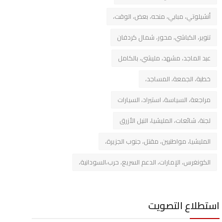
أنشيلوتي، مبابي، منحه، بعض، الوقت،
تنوير، الكباشي، محور، شمال كردفان
عبد الماجد، مشهد، مليشي، بالكامل
خطبة، الجمعة، المساجد،
مراجعة، السياسة، استيراد، السيارات
لجنة، شائعات، المليشيا، النيل الأزرق
المليشيا، مواطنيين، مقتل، جنوب الجزيرة،
الكونغرس، الإمارات، الدعم السريع، حرب،السودانية،
استطلاع التصويت