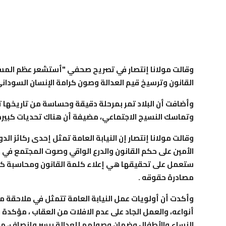
وقالت مولانا إنتصار في تصريح صحفي "أستشعر عظم المسؤ
القانون وترسيخ قيم العدالة وصون كرامة الإنسان السوداني
وأضافت أن البلاد تمر بمرحلة دقيقة وحساسة من تاريخها ت
وتماسك النسيج الاجتماعي، مضيفة أن هناك تحديات كبيرة
وقالت مولانا إنتصار إن النيابة العامة تمثل إحدى ركائز ال
الأمين على حكم القانون والدرع الواقي وصوت المجتمع في م
ستعمل على تحقيقها هي إعلاء كلمة القانون ومحاسبة كل
مصادرة حقوقه .
وأكدت أن أولويات عمل النيابة العامة تتمثل في ملاحقة م
أنواعه، والعمل الجاد على عدم الافلات من العقاب ، مؤكد
النساء والأطفال وضمان وصولهم للعدالة بيسر وإنصاف، مضي