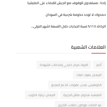
زادنا : مستعدون للوقوف مع الجيش للقضاء على المليشيا
حمدوك: لا توجد حكومة شرعية في السودان
الزكاة: 113% نسبة الجبايات خلال التسعة اشهر الاولى...
العلامات الشعبية
أخبار
التربية، مركز، خارجي إمتحانات، الشهادة
البرهان، يعود، للبلاد
الكونغرس، بايدن، عقوبات، الدعم السريع
المليشيا، هجوم، مقتل،الجزيرة
البرهان، زيارة، الكويت
عبد الماجد، فوضي، حفلات، التخريج