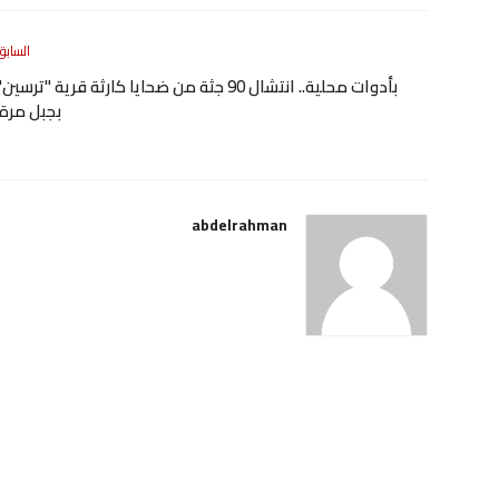
السابق
بأدوات محلية.. انتشال 90 جثة من ضحايا كارثة قرية "ترسين
بجبل مرة
abdelrahman