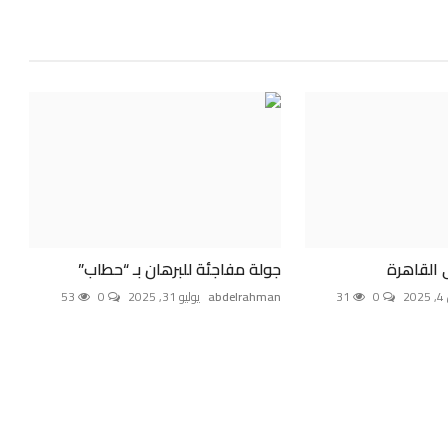
ى القاهرة
جولة مفاجئة للبرهان بـ “حطاب”
2
0
31
abdelrahman
يوليو 31, 2025
0
53