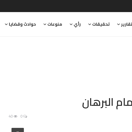
قارير
تحقيقات
رأي
منوعات
حوادث وقضايا
مام البرهان
40
0