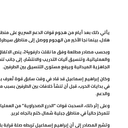
يأتي ذلك بعد أيام من هجوم قوات الدعم السريع على من
هلال، بينما نجا الأخير من الهجوم ووصل إلى مناطق سيطر
وبحسب مصادر مطلعة و
والعملياتية، وتنسيق آليات التدريب والانتشار، إلى جانب تن
الجاهزية الميدانية ويرفع مستوى التنسيق بين الطرفين.
وكان إبراهيم إسماعيل قد قاد في وقت سابق قوة تُعرف باس
في بدايات الحرب، قبل أن تنشأ خلافات بين الطرفين بسبب ما
والدعم.
وعلى إثر ذلك، انسحبت قوات “الدرع الصحراوية” من العمليات
تتمركز حالياً في مناطق جبلية شمال كتم باتجاه غرير.
وتشير المصادر إلى أن إبراهيم إسماعيل تربطه صلة قراب