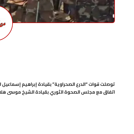
توصلت قوات “الدرع الصحراوية” بقيادة إبراهيم إسماعيل ا
اتفاق مع مجلس الصحوة الثوري بقيادة الشيخ موسى هلال 