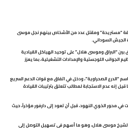
طقة “مستريحة” ومقتل عدد من الأشخاص بينهم نجل موسى
ة الجيش السوداني.
فق ما نقلت دارفور24، ينص الاتفاق بين “البراق وموسى هلال” على توحيد الهياكل القيادية
ظيم الجوانب اللوجستية والإمدادات التشغيلية، بما يعزز
م “الدرع الصحراوية”، ودخل في اتفاق مع قوات الدعم السريع
 قيل إنه عدم الاستجابة لمطالب تتعلق بترتيبات القيادة
 في محور الخوي النهود، قبل أن تعود إلى دارفور مؤخراً، حيث
ة بالشيخ موسى هلال، وهو ما أسهم في تسهيل التوصل إلى