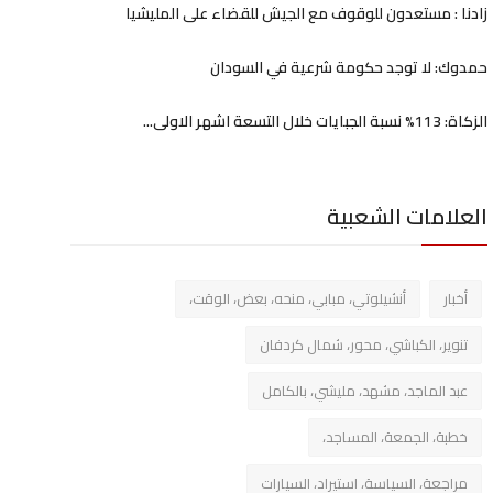
زادنا : مستعدون للوقوف مع الجيش للقضاء على المليشيا
حمدوك: لا توجد حكومة شرعية في السودان
الزكاة: 113% نسبة الجبايات خلال التسعة اشهر الاولى...
العلامات الشعبية
أخبار
أنشيلوتي، مبابي، منحه، بعض، الوقت،
تنوير، الكباشي، محور، شمال كردفان
عبد الماجد، مشهد، مليشي، بالكامل
خطبة، الجمعة، المساجد،
مراجعة، السياسة، استيراد، السيارات