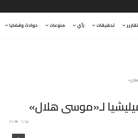
قارير
تحقيقات
رأي
منوعات
حوادث وقضايا
هلال»
يليشيا لـ«موسى هلال»
33
0