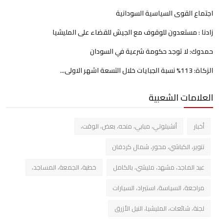
اجتماع القوى السياسية السودانية
زادنا : مستعدون للوقوف مع الجيش للقضاء على المليشيا
حمدوك: لا توجد حكومة شرعية في السودان
الزكاة: 113% نسبة الجبايات خلال التسعة اشهر الاولى...
العلامات الشعبية
أخبار
أنشيلوتي، مبابي، منحه، بعض، الوقت،
تنوير، الكباشي، محور، شمال كردفان
عبد الماجد، مشهد، مليشي، بالكامل
خطبة، الجمعة، المساجد،
مراجعة، السياسة، استيراد، السيارات
لجنة، شائعات، المليشيا، النيل الأزرق