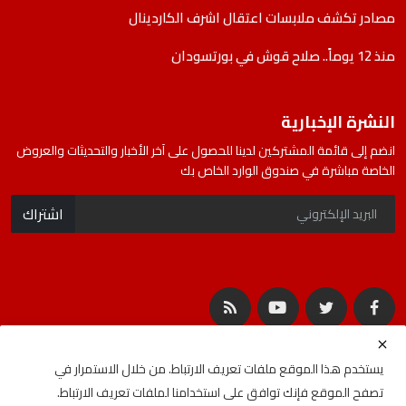
مصادر تكشف ملابسات اعتقال اشرف الكاردينال
منذ 12 يوماً.. صلاح قوش في بورتسودان
النشرة الإخبارية
انضم إلى قائمة المشتركين لدينا للحصول على آخر الأخبار والتحديثات والعروض
الخاصة مباشرة في صندوق الوارد الخاص بك
اشتراك
يستخدم هذا الموقع ملفات تعريف الارتباط. من خلال الاستمرار في
تصفح الموقع فإنك توافق على استخدامنا لملفات تعريف الارتباط.