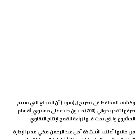
وكشف المحافظ في تصريح ل(سونا) أن المبالغ التي سيتم
صرفها تقدر بحوالي (700) مليون جنيه على مستوي أقسام
المشروع والتي تمت فيها زراعة القمح لإنتاج التقاوي .
من جانبها أعلنت الأستاذة أمل عبد الرحمن مكي مدير الإدارة