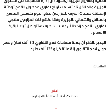
المالية بمشروع الجزيرة ل(سونا) أن إدارة الحسابات على مستوي
الجزيرة والمناقل قد تسلمت أرباح تقاوي محصول القمح توطئة
لإنطلاقة عمليات الصرف للمزارعين صباح اليوم بقسمي المنسي
بالمناقل والشمالي بالجزيرة وفقا لكشوفات المزارعين منتجي
تقاوي القمح مؤكدة أن عمليات الصرف ستتواصل تباعاً لبقية
الاقسام .
الجدير بالذكر أن جملة مساحات قمح التقاوي 8.3 ألف فدان وسعر
جوال قمح التقاوي زنة مائة كيلو 135 ألف جنيه .
العلامات:
السابق
ضبط 25 أجنبياً مخالفاً بالخرطوم
التالي