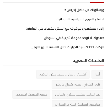
ويسألونك عن كامل إدريس !!
اجتماع القوى السياسية السودانية
زادنا : مستعدون للوقوف مع الجيش للقضاء على المليشيا
حمدوك: لا توجد حكومة شرعية في السودان
الزكاة: 113% نسبة الجبايات خلال التسعة اشهر الاولى...
العلامات الشعبية
أخبار
أنشيلوتي، مبابي، منحه، بعض، الوقت،
تنوير، الكباشي، محور، شمال كردفان
عبد الماجد، مشهد، مليشي، بالكامل
خطبة، الجمعة، المساجد،
مراجعة، السياسة، استيراد، السيارات