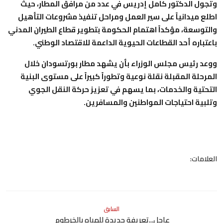
وتجول الدكتور كامل إدريس في عدد من مرافق المطار، حيث
اطلع ميدانياً على سير العمل ومراحل تنفيذ مشروعات التأهيل
والتوسعة، مؤكداً اهتمام الحكومة بتطوير قطاع الطيران المدني
باعتباره أحد القطاعات الحيوية الداعمة للاقتصاد الوطني.
ووعد رئيس مجلس الوزراء بأن يشهد مطار بورتسودان خلال
المرحلة المقبلة نقلة نوعية وتطوراً كبيراً على مستوى البنية
التحتية والخدمات، بما يسهم في تعزيز حركة النقل الجوي
وتلبية احتياجات المواطنين والمسافرين.
العلامات:
السابق
عاجل...تعريفة جديدة للمياه بالخرطوم