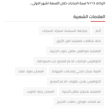
الزكاة: 113% نسبة الجبايات خلال التسعة اشهر الاولى...
العلامات الشعبية
أخبار
مراجعة، السياسة، استيراد، السيارات
لجنة، شائعات، المليشيا، النيل الأزرق
المليشيا، مواطنيين، مقتل، جنوب الجزيرة،
الكونغرس، الإمارات، الدعم السريع، حرب،السودانية،
التربية، مركز، خارجي إمتحانات، الشهادة
البرهان، يعود، للبلاد
الكونغرس، بايدن، عقوبات، الدعم السريع
المليشيا، هجوم، مقتل،الجزيرة
البرهان، زيارة، الكويت
عبد الماجد، فوضي، حفلات، التخريج