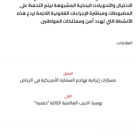
الاحتيال والتحويلات البنكية المشبوهة ليتم التحفظ على
المضبوطات ومباشرة الإجراءات القانونية اللازمة لردع هذه
الأنشطة التي تهدد أمن وممتلكات المواطنين.
العلامات:
السابق
مسيّرات إيرانية تهاجم السفارة الأمريكية في الرياض
التالي
روسيا: الحرب العالمية الثالثة "حتميه"