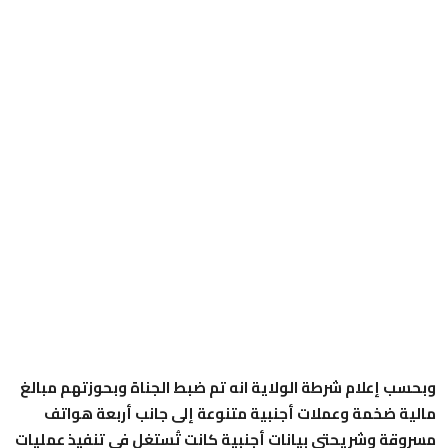
وبحسب إعلام شرطة الولاية انه تم ضبط الجناة وبحوزتهم مبالغ
مالية ضخمة وعملات أجنبية متنوعة إلى جانب أربعة هواتف
مسروقة وشريحتي بيانات أجنبية كانت تُستغل في تنفيذ عمليات