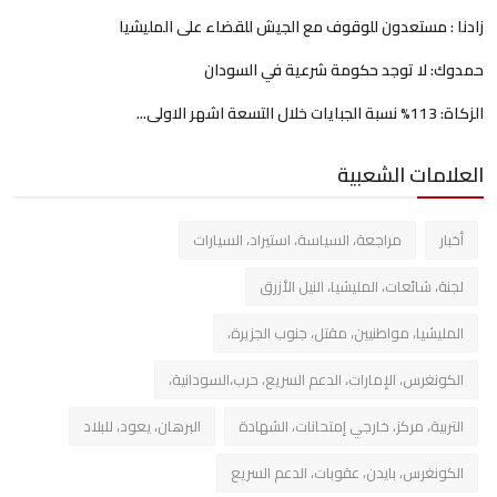
زادنا : مستعدون للوقوف مع الجيش للقضاء على المليشيا
حمدوك: لا توجد حكومة شرعية في السودان
الزكاة: 113% نسبة الجبايات خلال التسعة اشهر الاولى...
العلامات الشعبية
أخبار
مراجعة، السياسة، استيراد، السيارات
لجنة، شائعات، المليشيا، النيل الأزرق
المليشيا، مواطنيين، مقتل، جنوب الجزيرة،
الكونغرس، الإمارات، الدعم السريع، حرب،السودانية،
التربية، مركز، خارجي إمتحانات، الشهادة
البرهان، يعود، للبلاد
الكونغرس، بايدن، عقوبات، الدعم السريع