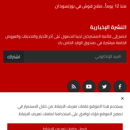
منذ 12 يوماً.. صلاح قوش في بورتسودان
النشرة الإخبارية
انضم إلى قائمة المشتركين لدينا للحصول على آخر الأخبار والتحديثات والعروض
الخاصة مباشرة في صندوق الوارد الخاص بك
اشتراك
يستخدم هذا الموقع ملفات تعريف الارتباط. من خلال الاستمرار في
تصفح الموقع فإنك توافق على استخدامنا لملفات تعريف الارتباط.
جميع الحقوق محفوظة لشركة المصادر | Developed By
ideabat.com
قبول ملفات تعريف الارتباط