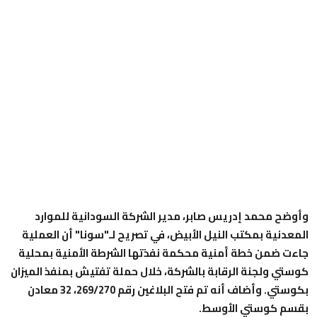
وأوضح محمد إدريس صابر، مدير الشركة السودانية للموارد
المعدنية بمكتب النيل الأبيض، في تصريح لـ"سونا" أن العملية
جاءت ضمن خطة أمنية محكمة نفذتها الشرطة الأمنية بمحلية
كوستي ولجنة الرقابة بالشركة، خلال حملة تفتيش بمنفذ الميزان
بكوستي. وأضاف أنه تم فتح البلاغين رقم 269/270، 32 معادن
بقسم كوستي الأوسط.