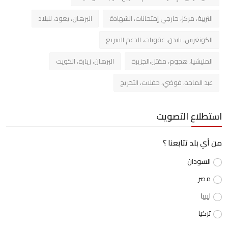
التربية، مركز، خارجي إمتحانات، الشهادة
البرهان، يعود، للبلاد
الكونغرس، بايدن، عقوبات، الدعم السريع
المليشيا، هجوم، مقتل،الجزيرة
البرهان، زيارة، الكويت
عبد الماجد، فوضي، حفلات، التخريج
استطلاع التصويت
من أي بلد تتابعنا ؟
السودان
مصر
ليبيا
تركيا