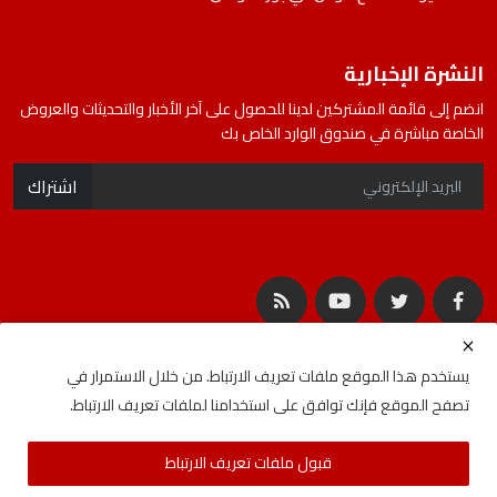
النشرة الإخبارية
انضم إلى قائمة المشتركين لدينا للحصول على آخر الأخبار والتحديثات والعروض
الخاصة مباشرة في صندوق الوارد الخاص بك
اشتراك
يستخدم هذا الموقع ملفات تعريف الارتباط. من خلال الاستمرار في
تصفح الموقع فإنك توافق على استخدامنا لملفات تعريف الارتباط.
جميع الحقوق محفوظة لشركة المصادر | Developed By
ideabat.com
قبول ملفات تعريف الارتباط
الأحكام والشروط