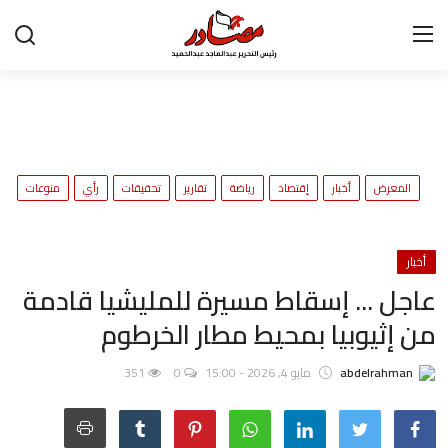
تواصل معنا
المعرض
ح
المعرض
أخبار
إقتصاد
رياضة
تقارير
تحقيقات
رأي
منوعات
و
أخبار
إقتصاد
أخبار
عاجل ... إسقاط مسيرة للمليشيا قادمة
رياضة
من إثيوبيا بمحيط مطار الخرطوم
تقارير
abdelrahman
مايو 4, 2026 - 15:00
0
351
تحقيقات
رأي