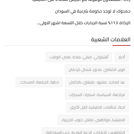
حمدوك: لا توجد حكومة شرعية في السودان
الزكاة: 113% نسبة الجبايات خلال التسعة اشهر الاولى...
العلامات الشعبية
أخبار
أنشيلوتي، مبابي، منحه، بعض، الوقت،
تنوير، الكباشي، محور، شمال كردفان
عبد الماجد، مشهد، مليشي، بالكامل
خطبة، الجمعة، المساجد،
مراجعة، السياسة، استيراد، السيارات
لجنة، شائعات، المليشيا، النيل الأزرق
المليشيا، مواطنيين، مقتل، جنوب الجزيرة،
الكونغرس، الإمارات، الدعم السريع، حرب،السودانية،