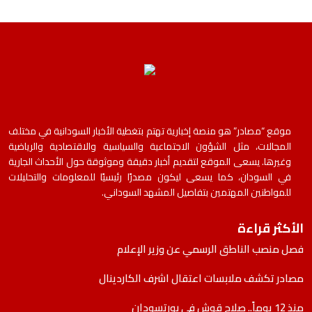
موقع “مصادر” هو منصة إخبارية تهتم بتغطية الأخبار السودانية في مختلف
المجالات، مثل الشؤون الاجتماعية والسياسية والاقتصادية والرياضية
وغيرها. يسعى الموقع لتقديم أخبار دقيقة وموثوقة حول الأحداث الجارية
في السودان، كما يسعى ليكون مصدرًا رئيسيًا للمعلومات والتحليلات
للمواطنين المهتمين بتفاصيل المشهد السوداني.
الأكثر قراءة
فصل منصب الناطق الرسمي عن وزير الإعلام
مصادر تكشف ملابسات اعتقال اشرف الكاردينال
منذ 12 يوماً.. صلاح قوش في بورتسودان