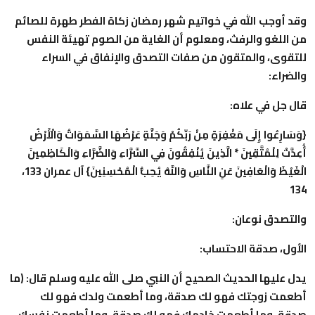
وقد أوجب الله في خواتيم شهر رمضان زكاة الفطر طهرة للصائم
من اللغو والرفث، ومعلوم أن الغاية من الصوم تهيئة النفس
للتقوى، والمتقون من صفات التصدق والإنفاق في السراء
والضراء:
قال جل في علاه:
{وَسَارِعُوا إِلَى مَغْفِرَةٍ مِنْ رَبِّكُمْ وَجَنَّةٍ عَرْضُهَا السَّمَوَاتُ وَالْأَرْضُ
أُعِدَّتْ لِلْمُتَّقِينَ * الَّذِينَ يُنْفِقُونَ فِي السَّرَّاءِ وَالضَّرَّاءِ وَالْكَاظِمِينَ
الْغَيْظَ وَالْعَافِينَ عَنِ النَّاسِ وَاللَّهُ يُحِبُّ الْمُحْسِنِينَ} آل عمران 133،
134
والتصدق نوعان:
الأول، صدقة الاحتساب:
يدل عليها الحديث الصحيح أن النبي صلى الله عليه وسلم قال: (ما
أطعمت زوجتك فهو لك صدقة، وما أطعمت ولدك فهو لك
صدقة، وما أطعمت خادمك فهو لك صدقة، وما أطعمت نفسك