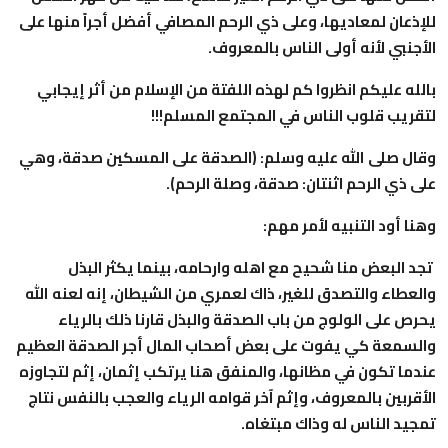
للإذعان لمعاديها، وعلى ذي الرحم المصافي أفضل أجراً منها على
الأجنبي لأنه أولى الناس بالمعروف.
بالله عليكم انظروا كم لهذه اللفتة من الإسلام من أثر إيجابي
لتقريب قلوب الناس في المجتمع المسلم!!!
وقال صلى الله عليه وسلم: (الصدقة على المسكين صدقة، وهي
على ذي الرحم اثنتان: صدقة، وصلة الرحم).
وهنا أود التنبيه لأمر مهم:
تجد البعض منا شحيح مع اهله وارحامه، بينما يكثر البذل
والعطاء والتصدق للغير، ذاك لعمري من الشيطان، إنه لعنه الله
يحرص على الولوج من باب الصدقة والبذل قارنا ذلك بالرياء
والسمعة كي يفوت على بعض أصحاب المال أجر الصدقة العظيم
عندما تكون في مظانها، والمنفق هنا يرتكب إثمان، إثم لتجاوزه
الأقربين بالمعروف، وإثم آخر قوامه الرياء والعجب بالنفس نتاج
تمجيد الناس له وذاك مبتغاه.