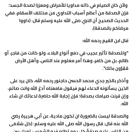
ولأن كان الصيام في ذاته مداويا للأمراض ومعززا لصحة الجسد؛
فإن الصدقة من أعظم أسباب التداوي من مختلف الأسقام، ففي
الحديث الصحيح أن النبي صلى الله عليه وسلم قال: (داووا
مرضاكم بالصدقة)،
قال ابن القيم رحمه الله:
"وللصدقة تأثير عجيب في دفع أنواع البلاء، ولو كانت من فاجر، أو
ظالم، بل من كافر، وهذا أمر معلوم عند الناس، وأهل الأرض
مُقِرُّون بذلك".
وأذكر بالخير جدي محمد الحسن حاجنور رحمه الله، كان يرد على
الذين يسألونه الدعاء لهم فيقول مامعناه أدعُ الله وانت صائم،
وإن قرنت صيامك بصدقة؛ فإن إجابة الله حاضرة لدعائك ان شاء
الله.
والصدقة ليست بالضرورة ان تكون مادية، عن أبي هريرة رضي
الله عنه قال: قال رسول الله صلى الله عليه وسلم: (كل سُلَامَى
من الناس عليه صدقةٌ كل يومٍ تطلع فيه الشمس: تعدل بين