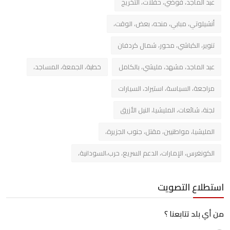
عبد الماجد، فوضي، حفلات، التخريج
أنشيلوتي، مبابي، منحه، بعض، الوقت،
تنوير، الكباشي، محور، شمال كردفان
عبد الماجد، مشهد، مليشي، بالكامل
خطبة، الجمعة، المساجد،
مراجعة، السياسة، استيراد، السيارات
لجنة، شائعات، المليشيا، النيل الأزرق
المليشيا، مواطنيين، مقتل، جنوب الجزيرة،
الكونغرس، الإمارات، الدعم السريع، حرب،السودانية،
استطلاع التصويت
من أي بلد تتابعنا ؟