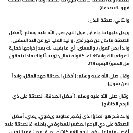
فهو لك صدقة).
والثاني، صدقة البذل:
ويدل عليها ما جاء في قول النبي صلى الله عليه وسلم: (أفضل
الصدقة ما كان عن ظهر غنى، واليد العليا خير من اليد السفلى،
وابدأ بمن تعول). والمعنى: أي ما بقيت لك بعد إخراجها كفاية
لك ولعيالك واستغناء، كقوله تعالى: {ويسألونك ماذا ينفقون
قل العفو} البقرة 219
وقال صلى الله عليه وسلم: (أفضل الصدقة جهد المقل، وابدأ
بمن تعول).
وقال صلى الله عليه وسلم: (أفضل الصدقة، الصدقة على ذي
الرحم الكاشح)
والكاشح هو العَدُوُّ الذي يُضْمِر عَداوَته ويَطْوي. يعني: أفضل
الصدقة على ذي الرحم المضمر للعداوة في باطنه، فالصدقة عليه
أفضل منها على ذي الرحم الغير كاشح، لما فيه من قهر النفس