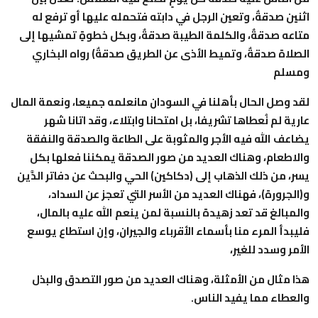
اثنين صدقةٌ، وتعين الرجل في دابته فتحمله عليها أو ترفع له
متاعه صدقةٌ، والكلمة الطيبة صدقةٌ، وبكل خطوةٍ تمشيها إلى
الصلاة صدقةٌ، وتميط الأذى عن الطريق صدقةٌ) رواه البخاري
ومسلم
لقد وصل الحال بأهلنا في السودان مانعلمه جميعا، ونعمة المال
عارية لم نُعطاها تشريفا، بل امتحانا وابتلاء، وقد اتانا شهر
يضاعف الله فيه الأجر والمثوبة على الطاعة والصدقة والنفقة
والاطعام، وهناك العديد من صور الصدقة يمكننا فعلها بكل
يسر، من ذلك الذهاب إلى (دكاكين) الحي والبحث عن دفاتر الدَّين
و(الجرورة)، فهناك العديد من الأسر التي تعجز عن السداد،
والمبالغ قد تعد زهيدة بالنسبة لمن ينعم الله عليه بالمال،
فليبدأ المرء منا بأسماء الأقرباء والجيران، وإن استطاع يوسع
الأمر وسدد للغير،
هذا مثال من الأمثلة، وهناك العديد من صور التصدق والبذل
والعطاء مما يفيد الناس.