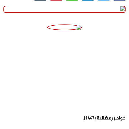
منوعات
حوادث وقضايا
عالمية
خواطر رمضانية (1447).