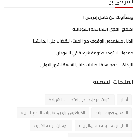
الموصى بها
ويسألونك عن كامل إدريس !!
اجتماع القوى السياسية السودانية
زادنا : مستعدون للوقوف مع الجيش للقضاء على المليشيا
حمدوك: لا توجد حكومة شرعية في السودان
الزكاة: 113% نسبة الجبايات خلال التسعة اشهر الاولى...
العلامات الشعبية
أخبار
التربية، مركز، خارجي إمتحانات، الشهادة
البرهان، يعود، للبلاد
الكونغرس، بايدن، عقوبات، الدعم السريع
المليشيا، هجوم، مقتل،الجزيرة
البرهان، زيارة، الكويت