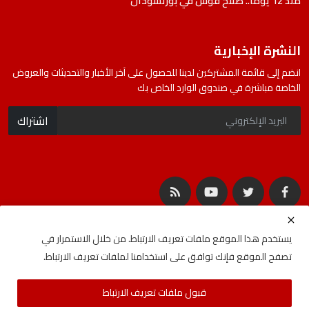
منذ 12 يوماً.. صلاح قوش في بورتسودان
النشرة الإخبارية
انضم إلى قائمة المشتركين لدينا للحصول على آخر الأخبار والتحديثات والعروض
الخاصة مباشرة في صندوق الوارد الخاص بك
اشتراك
يستخدم هذا الموقع ملفات تعريف الارتباط. من خلال الاستمرار في
تصفح الموقع فإنك توافق على استخدامنا لملفات تعريف الارتباط.
جميع الحقوق محفوظة لشركة المصادر | Developed By
ideabat.com
قبول ملفات تعريف الارتباط
الأحكام والشروط