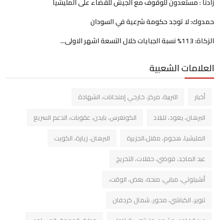
زادنا : مستعدون للوقوف مع الجيش للقضاء على المليشيا
حمدوك: لا توجد حكومة شرعية في السودان
الزكاة: 113% نسبة الجبايات خلال التسعة اشهر الاولى...
العلامات الشعبية
أخبار
التربية، مركز، خارجي إمتحانات، الشهادة
البرهان، يعود، للبلاد
الكونغرس، بايدن، عقوبات، الدعم السريع
المليشيا، هجوم، مقتل،الجزيرة
البرهان، زيارة، الكويت
عبد الماجد، فوضي، حفلات، التخريج
أنشيلوتي، مبابي، منحه، بعض، الوقت،
تنوير، الكباشي، محور، شمال كردفان