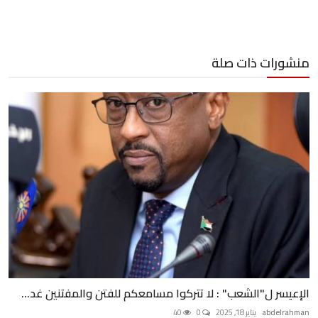
منشورات ذات صلة
الإعيسر ل"الشعب" : لا تتركوا مسامعكم للفتن والمفتنين غد...
abdelrahman
يناير 18, 2025
0
40